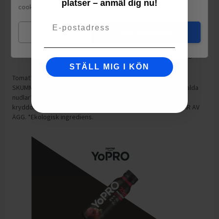
platser – anmäl dig nu!
cookies.
Läs mer
varav mättat fett
0.7
g
Email
Fiber
1.3
g
Mina val
Jag godkänner
Motsvarande salt
0.1
g
Natrium
0.04
g
STÄLL MIG I KÖN
Tomat* 31%, kokt spaghetti* (DURUMVETE) 19%, morot*,
SKUMMJÖLK*, squash*, mozzarella* (KOMJÖLK) 3%, lök*, malda
nudlar* (DURUMVETE), rapsolja* 2%, SKUMMJÖLKSPULVER*,
kryddor* (basilika*, oregano*, peppar*). KAN INNEHÅLLA SPÅR AV
ÄGG. *Ekologisk ingrediens.