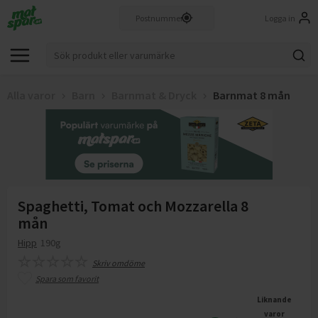
Logga in
Alla varor
Barn
Barnmat & Dryck
Barnmat 8 mån
Spaghetti, Tomat och Mozzarella 8
mån
Hipp
190g
Skriv omdöme
Spara som favorit
Liknande
varor