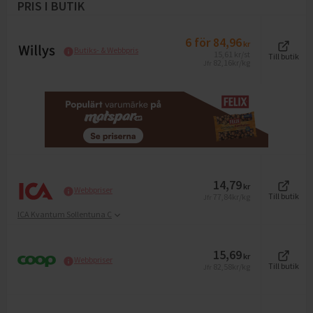
PRIS I BUTIK
6
för
84,96
kr
Butiks- & Webbpris
15,61
kr
/st
Till butik
82,16
kr/kg
Jfr
14,79
kr
Webbpriser
77,84
kr/kg
Till butik
Jfr
ICA Kvantum Sollentuna C
15,69
kr
Webbpriser
82,58
kr/kg
Till butik
Jfr