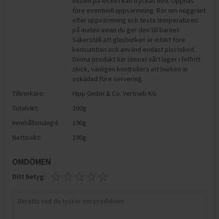
mitten på locket kan tryckas ned. Öppnas
före eventuell uppvärmning. Rör om noggrant
efter uppvärmning och testa temperaturen
på maten innan du ger den till barnet.
Säkerställ att glasburken är intakt före
konsumtion och använd endast plastsked.
Denna produkt har lämnat vårt lager i felfritt
skick, vänligen kontrollera att burken är
oskadad före servering.
Tillverkare:
Hipp GmbH & Co. Vertrieb KG
Totalvikt:
300g
Innehållsmängd:
190g
Nettovikt:
190g
OMDÖMEN
Ditt betyg: