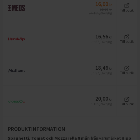
16,00
kr
20,00
kr
Till butik
105,26
kr/kg
Jfr
16,56
kr
87,16
kr/kg
Till butik
Jfr
18,46
kr
97,16
kr/kg
Till butik
Jfr
20,00
kr
105,26
kr/kg
Till butik
Jfr
PRODUKTINFORMATION
Spaghetti, Tomat och Mozzarella 8 mån
från varumärket
Hipp