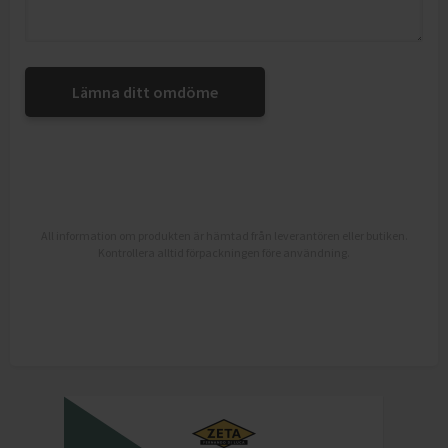
Lämna ditt omdöme
All information om produkten är hämtad från leverantören eller butiken.
Kontrollera alltid förpackningen före användning.