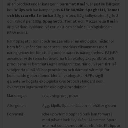
är en produkt under kategorin
Barnmat 8 mån
, är just nu billigast
hos
Willys
och
har kampanjpris
6
för
84,96
kr
.
Spaghetti, Tomat
och Mozzarella 8 mån
har
3.2g protein, 8.2g kolhydrater, 3g fett
och 75kcal per 100g
.
Spaghetti, Tomat och Mozzarella 8 mån
är tillverkad Tyskland, väger 190g och är både Ekologiskt och
KRAV-märkt
.
HiPP Spagetti, tomat och mozzarella är en ekologisk måltid för
barn från 8 månader. Recepten utvecklas tillsammans med
näringsexperter för att tillgodose barnets näringsbehov. På HiPP
använder vi de renaste råvarorna från ekologiska jordbruk och
producerar all barnmat i egna anläggningar. När du väljer HiPP så
stödjer du alltså hållbar produktion och därmed vår miljö för
kommande generationer. Mer än ekologiskt - HiPPs sigill
garanterar högsta ekologiska kvalitet och standard som
överstiger lagkraven för ekologisk produktion.
Märkningar:
EU-Ekologiskt
,
KRAV
Allergener:
Ägg
,
Mjölk
,
Spannmål som innehåller gluten
Förvaring:
Icke uppvärmd öppnad burk kan förvaras
med påsatt lock i kylskåp i 24 timmar. Spara
inte mat som barnet ätit direkt från. Ett tips är