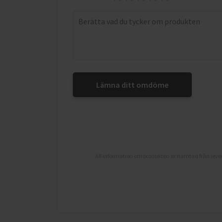
Lämna ditt omdöme
All information om produkten är hämtad från lever