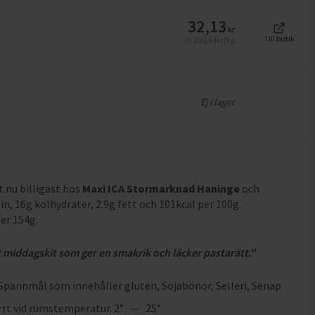
32,13
kr
Till butik
208,64
kr/kg
Jfr
Ej i lager
st nu billigast hos
Maxi ICA Stormarknad Haninge
och
in, 16g kolhydrater, 2.9g fett och 101kcal per 100g
.
ger 154g
.
 middagskit som ger en smakrik och läcker pastarätt."
Spannmål som innehåller gluten
,
Sojabönor
,
Selleri
,
Senap
rrt vid rumstemperatur. 2° — 25°