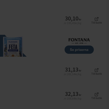
30,10
kr
Till butik
195,45
kr/kg
Jfr
31,13
kr
Till butik
202,14
kr/kg
Jfr
32,13
kr
Till butik
208,64
kr/kg
Jfr