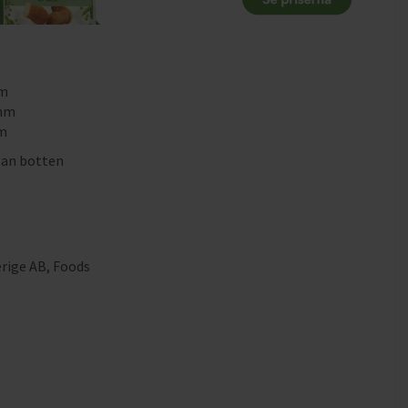
mm
0mm
mm
lan botten
erige AB, Foods