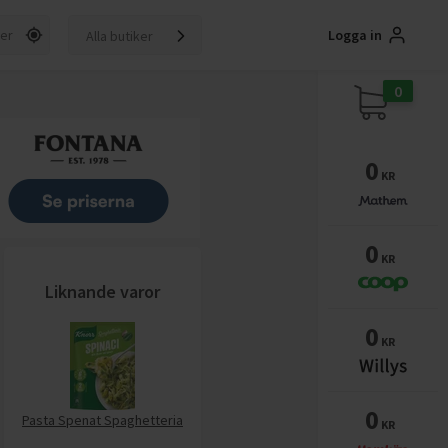
Logga in
Alla butiker
0
0
KR
0
KR
Liknande varor
0
KR
0
Pasta Spenat Spaghetteria
KR