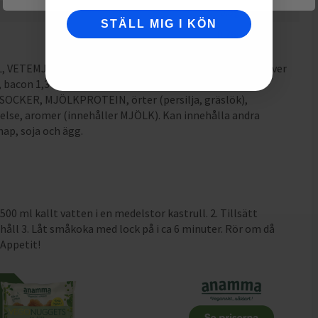
0.5
g
STÄLL MIG I KÖN
0.76
g
 VETEMJÖL), rismjöl, OSTPULVER 5,2 % (OST, vasslepulver
 bacon 1,3 % (rökt griskött, salt, stabilisator
LKSOCKER, MJÖLKPROTEIN, örter (persilja, gräslök),
ärkelse, aromer (innehåller MJÖLK). Kan innehålla andra
nap, soja och ägg.
500 ml kallt vatten i en medelstor kastrull. 2. Tillsätt
håll 3. Låt småkoka med lock på i ca 6 minuter. Rör om då
 Appetit!