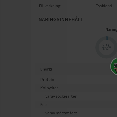
Tillverkning:
Tyskland
NÄRINGSINNEHÅLL
Närin
2.9
g
Protein
Energi
Protein
Kolhydrat
varav sockerarter
Fett
varav mättat fett