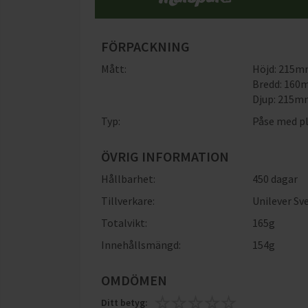
FÖRPACKNING
Mått:
Höjd: 215
Bredd: 16
Djup: 215
Typ:
Påse med p
ÖVRIG INFORMATION
Hållbarhet:
450 dagar
Tillverkare:
Unilever Sv
Totalvikt:
165g
Innehållsmängd:
154g
OMDÖMEN
Ditt betyg: