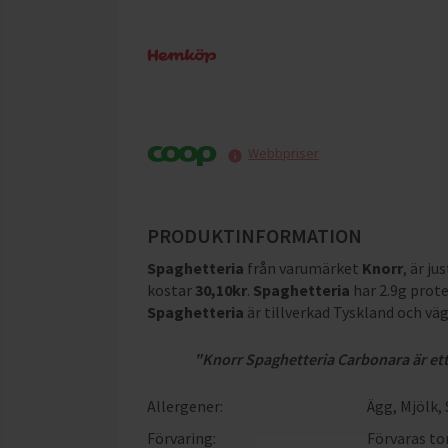
Webbpriser
PRODUKTINFORMATION
Spaghetteria
från varumärket
Knorr
, är ju
kostar
30,10
kr
.
Spaghetteria
har
2.9g prote
Spaghetteria
är tillverkad Tyskland och vä
"Knorr Spaghetteria Carbonara är ett
Allergener:
Ägg
,
Mjölk
,
Förvaring:
Förvaras to