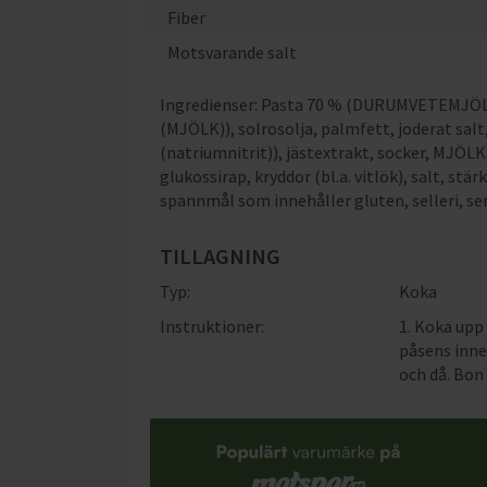
Fiber
Motsvarande salt
Ingredienser: Pasta 70 % (DURUMVETEMJÖL,
(MJÖLK)), solrosolja, palmfett, joderat salt,
(natriumnitrit)), jästextrakt, socker, MJÖ
glukossirap, kryddor (bl.a. vitlök), salt, st
spannmål som innehåller gluten, selleri, se
TILLAGNING
Typ:
Koka
Instruktioner:
1. Koka upp 
påsens inne
och då. Bon