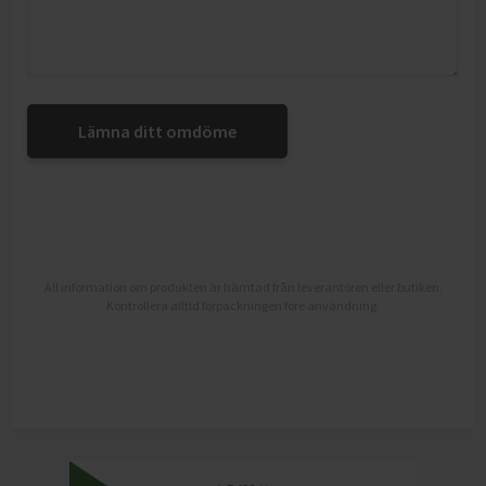
Lämna ditt omdöme
All information om produkten är hämtad från leverantören eller butiken.
Kontrollera alltid förpackningen före användning.