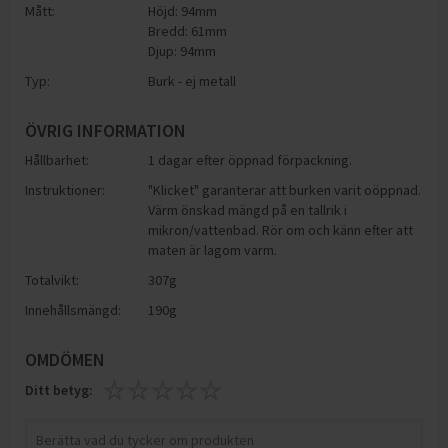
Mått:
Höjd: 94mm
Bredd: 61mm
Djup: 94mm
Typ:
Burk - ej metall
ÖVRIG INFORMATION
Hållbarhet:
1 dagar efter öppnad förpackning.
Instruktioner:
"Klicket" garanterar att burken varit oöppnad.
Värm önskad mängd på en tallrik i
mikron/vattenbad. Rör om och känn efter att
maten är lagom varm.
Totalvikt:
307g
Innehållsmängd:
190g
OMDÖMEN
Ditt betyg: