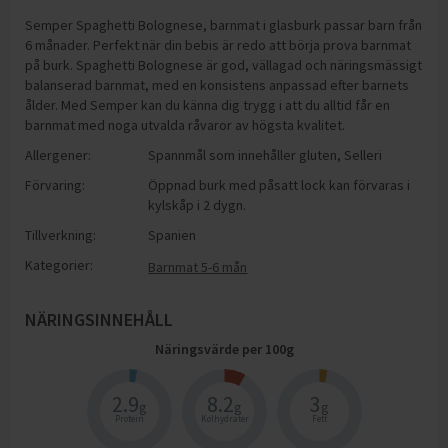
Semper Spaghetti Bolognese, barnmat i glasburk passar barn från
6 månader. Perfekt när din bebis är redo att börja prova barnmat
på burk. Spaghetti Bolognese är god, vällagad och näringsmässigt
balanserad barnmat, med en konsistens anpassad efter barnets
ålder. Med Semper kan du känna dig trygg i att du alltid får en
barnmat med noga utvalda råvaror av högsta kvalitet.
Allergener:
Spannmål som innehåller gluten
,
Selleri
Förvaring:
Öppnad burk med påsatt lock kan förvaras i
kylskåp i 2 dygn.
Tillverkning:
Spanien
Kategorier:
Barnmat 5-6 mån
NÄRINGSINNEHÅLL
Näringsvärde per
100
g
2.9
8.2
3
g
g
g
Protein
Kolhydrater
Fett