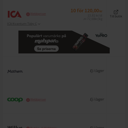
10
för
120,00
kr
Webbpriser
13,81
kr
/st
Till butik
72,68
kr/kg
Jfr
ICA Kvantum Täby C
Ej i lager
Ej i lager
Webbpriser
Ej i lager
Butiks- & Webbpris