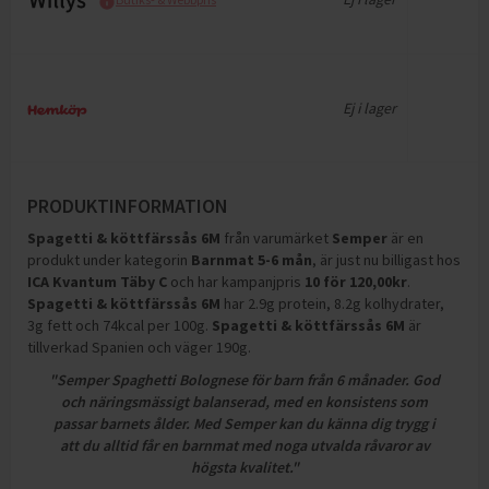
Ej i lager
PRODUKTINFORMATION
Spagetti & köttfärssås 6M
från varumärket
Semper
är en
produkt under kategorin
Barnmat 5-6 mån
, är just nu billigast hos
ICA Kvantum Täby C
och
har kampanjpris
10
för
120,00
kr
.
Spagetti & köttfärssås 6M
har
2.9g protein, 8.2g kolhydrater,
3g fett och 74kcal per 100g
.
Spagetti & köttfärssås 6M
är
tillverkad Spanien och väger 190g
.
"Semper Spaghetti Bolognese för barn från 6 månader. God
och näringsmässigt balanserad, med en konsistens som
passar barnets ålder. Med Semper kan du känna dig trygg i
att du alltid får en barnmat med noga utvalda råvaror av
högsta kvalitet."