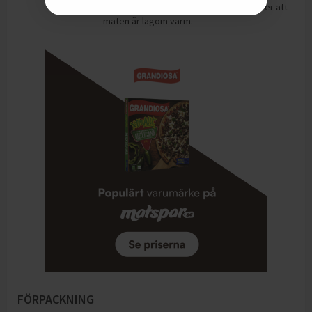
mikron/vattenbad. Rör om och känn efter att
maten är lagom varm.
FÖRPACKNING