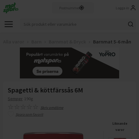
Logga in
Alla varor
Barn
Barnmat & Dryck
Barnmat 5-6 mån
Spagetti & köttfärssås 6M
Semper
190g
Skriv omdöme
Spara som favorit
Liknande
varor