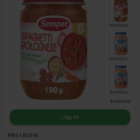
Spagetti med köttfärssås Från 8m
Spaghetti & Köttfärssås 6 mån
Spaghetti & Köttfärssås 8 mån
Se fler varor
Lägg till
PRIS I BUTIK