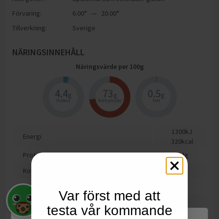
Förvaring:
6.00° — 20.00°
Tillverkning:
Sverige
NÄRINGSINNEHÅLL
Näringsvärde per
100
g
4.4
73
0.5
g
g
g
Protein
Kolhydrater
Fett
1300
kJ
Energi
320
kcal
Protein
4.4
g
Kolhydrat
73
g
varav sockerarter
51
g
Var först med att
Fett
0.5
g
testa vår kommande
varav mättat fett
0.5
g