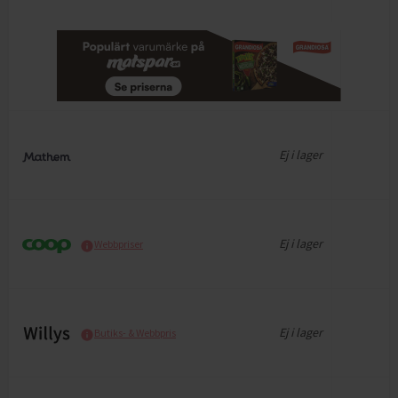
Ej i lager
Ej i lager
Webbpriser
Ej i lager
Butiks- & Webbpris