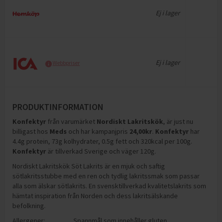
Ej i lager
Ej i lager
Webbpriser
PRODUKTINFORMATION
Konfektyr
från varumärket
Nordiskt Lakritskök
, är just nu
billigast hos
Meds
och
har kampanjpris
24,00
kr
.
Konfektyr
har
4.4g protein, 73g kolhydrater, 0.5g fett och 320kcal per 100g
.
Konfektyr
är tillverkad Sverige och väger 120g
.
Nordiskt Lakritskök Söt Lakrits är en mjuk och saftig
sötlakritsstubbe med en ren och tydlig lakritssmak som passar
alla som älskar sötlakrits. En svensktillverkad kvalitetslakrits som
hämtat inspiration från Norden och dess lakritsälskande
befolkning.
Allergener:
Spannmål som innehåller gluten