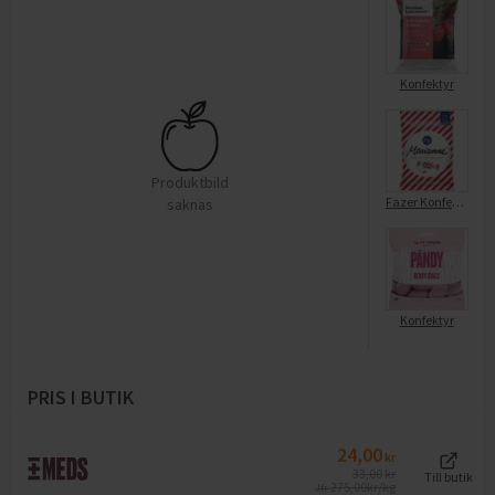
Konfektyr
Produktbild
Fazer Konfektyr Marianne
saknas
Konfektyr
PRIS I BUTIK
24,00
kr
33,00
kr
Till butik
275,00
kr/kg
Jfr