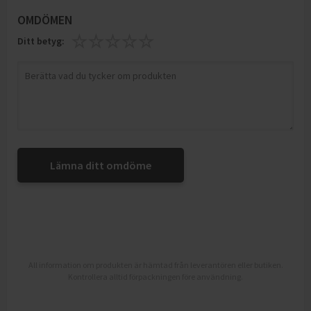
OMDÖMEN
Ditt betyg:
Lämna ditt omdöme
All information om produkten är hämtad från leverantören eller butiken.
Kontrollera alltid förpackningen före användning.