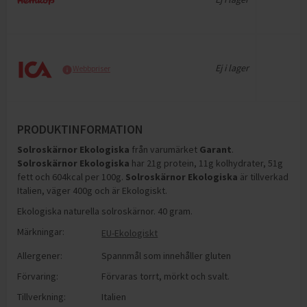
Ej i lager
Webbpriser
PRODUKTINFORMATION
Solroskärnor Ekologiska
från varumärket
Garant
.
Solroskärnor Ekologiska
har
21g protein, 11g kolhydrater, 51g
fett och 604kcal per 100g
.
Solroskärnor Ekologiska
är tillverkad
Italien, väger 400g och är Ekologiskt
.
Ekologiska naturella solroskärnor. 40 gram.
Märkningar:
EU-Ekologiskt
Allergener:
Spannmål som innehåller gluten
Förvaring:
Förvaras torrt, mörkt och svalt.
Tillverkning:
Italien