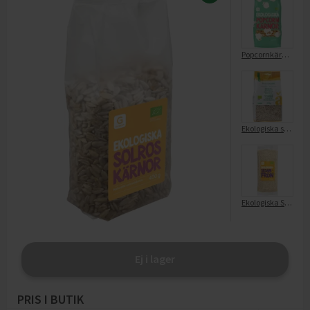
Popcornkärnor Ekologiska
Ekologiska solroskärnor
Ekologiska Sesamfrön
Ej i lager
PRIS I BUTIK