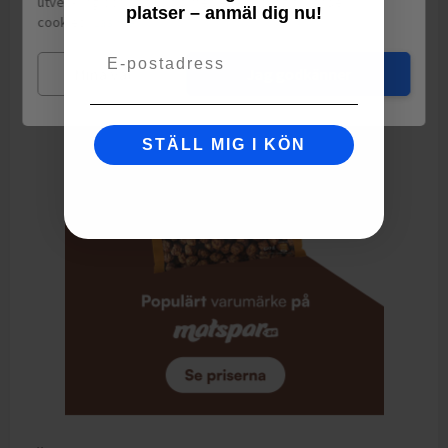
utveckling och ha sociala medier-koppling använder vi
platser – anmäl dig nu!
cookies.
Läs mer
INGREDIENSER Ekologiska solroskärnor. Kan innehålla spår av
Email
GLUTEN.
Mina val
Jag godkänner
STÄLL MIG I KÖN