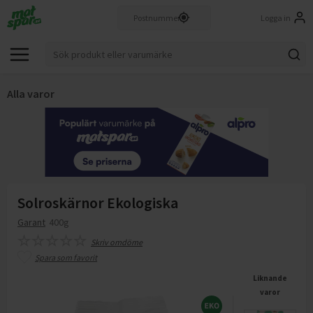
Logga in
Alla varor
Solroskärnor Ekologiska
Garant
400g
Skriv omdöme
Spara som favorit
Liknande
varor