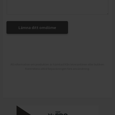
Lämna ditt omdöme
All information om produkten är hämtad från leverantören eller butiken.
Kontrollera alltid förpackningen före användning.