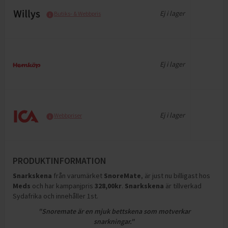
Ej i lager
Butiks- & Webbpris
Ej i lager
Ej i lager
Webbpriser
PRODUKTINFORMATION
Snarkskena
från varumärket
SnoreMate
, är just nu billigast hos
Meds
och
har kampanjpris
328,00
kr
.
Snarkskena
är tillverkad
Sydafrika och innehåller 1st
.
"Snoremate är en mjuk bettskena som motverkar
snarkningar."