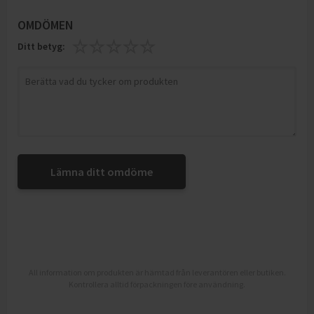
OMDÖMEN
Ditt betyg:
Lämna ditt omdöme
All information om produkten är hämtad från leverantören eller butiken.
Kontrollera alltid förpackningen före användning.