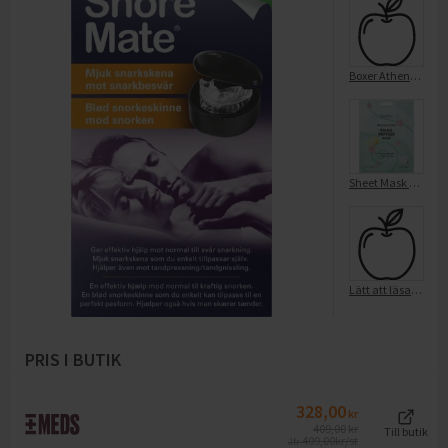
Boxer Athena 3-p Cherry 86/92
Sheet Mask Snail Peptide
Lätt att läsa Snabba på, Stitch
PRIS I BUTIK
328,00
kr
409,00
kr
Till butik
409,00
kr/st
Jfr