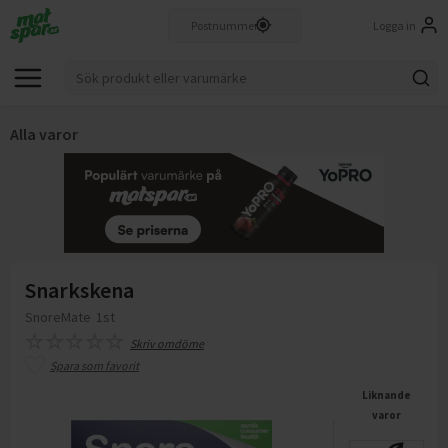
Logga in
Alla varor
Snarkskena
SnoreMate
1st
Skriv omdöme
Spara som favorit
Liknande
varor