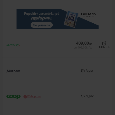
409,00
kr
409,00
kr/st
Till butik
Jfr
Ej i lager
Ej i lager
Webbpriser