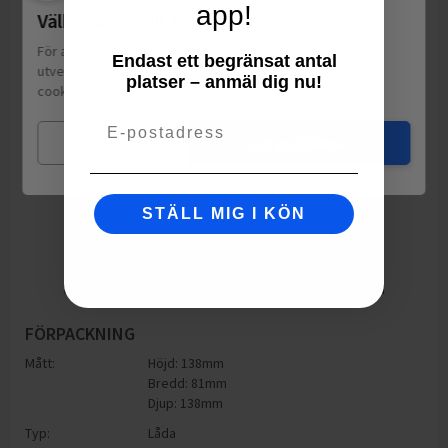
app!
Välkommen till Matspar.se
För att leverera en personlig upplevelse, mäta sajtens
Endast ett begränsat antal
utveckling och ha sociala medier-koppling använder vi
platser – anmäl dig nu!
cookies.
Läs mer
Email
Mina val
Jag godkänner
STÄLL MIG I KÖN
FÖRPACKNING
Mått:
Höjd: 138mm
Bredd: 81mm
Djup: 138mm
Typ:
Låda