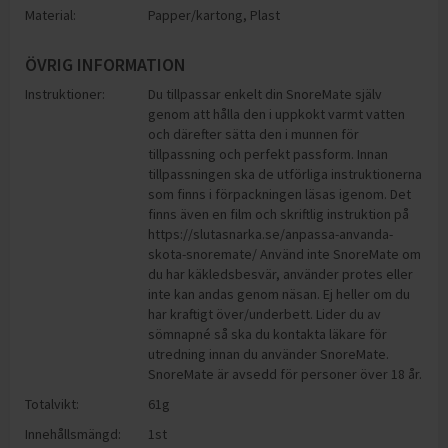
Material:
Papper/kartong
,
Plast
ÖVRIG INFORMATION
Instruktioner:
Du tillpassar enkelt din SnoreMate själv
genom att hålla den i uppkokt varmt vatten
och därefter sätta den i munnen för
tillpassning och perfekt passform. Innan
tillpassningen ska de utförliga instruktionerna
som finns i förpackningen läsas igenom. Det
finns även en film och skriftlig instruktion på
https://slutasnarka.se/anpassa-anvanda-
skota-snoremate/ Använd inte SnoreMate om
du har käkledsbesvär, använder protes eller
inte kan andas genom näsan. Ej heller om du
har kraftigt över/underbett. Lider du av
sömnapné så ska du kontakta läkare för
utredning innan du använder SnoreMate.
SnoreMate är avsedd för personer över 18 år.
Totalvikt:
61g
Innehållsmängd:
1st