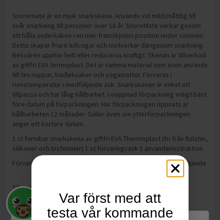
Snoremate är en mjuk snarkskena. Används vid mild/måttlig till
svår snarkning till personer över 18 år. SnoreMate verkar genom
att hålla underkäken i en mer framskjuten position under sömnen.
Detta skapar friare luftvägar och motverkar därigenom snarkning.
Besvären upphör helt eller reduceras kraftigt. Skenan är tillverkad
av giftfri EVA termoplast. Det är samma material som även används
till tex nappar, badleksaker och yogamattor. Förvaras i
rumstemperatur i medföljande ask. Snarkskenan är enkel att
tillpassa och har lång hållbarhet. I oöppnad förpackning enligt bäst
före datum på förpackningen. Har förpackningen öppnats är
hållbarheten 12 månader. Gäller även om ytterförpackningen
anger ett kortare datum.
1 st formbar snarkskena av giftfri EVA Thermoplast (fri från ftalater,
silikoner och bisfenoler) 1 st förvaringsask 1 användarinstruktion
Förvaring:
Förvaras i rumstemperatur i den medföljande
asken då den inte används.
Tillverkning:
Sydafrika
Var först med att
testa vår kommande