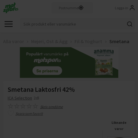
Logga in
Alla varor
Mejeri, Ost & Ägg
Fil & Yoghurt
Smetana
Smetana Laktosfri 42%
ICA Selection
2dl
Skriv omdöme
Spara som favorit
Liknande
varor