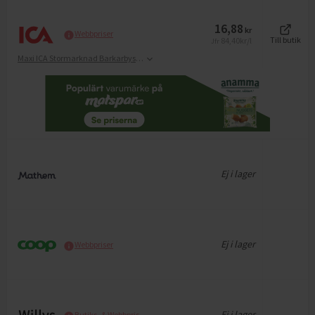
16,88
kr
Webbpriser
84,40
kr/l
Till butik
Jfr
Maxi ICA Stormarknad Barkarbystaden
Ej i lager
Ej i lager
Webbpriser
Ej i lager
Butiks- & Webbpris