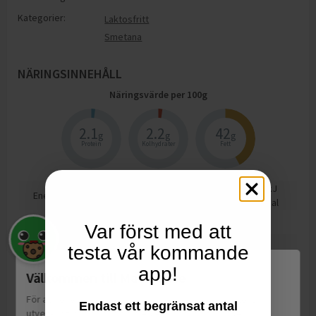
Kategorier:
Laktosfritt
Smetana
NÄRINGSINNEHÅLL
Näringsvärde per
100
g
2.1
2.2
42
g
g
g
Protein
Kolhydrater
Fett
1650
kJ
Energi
390
kcal
Protein
2.1
g
Var först med att
Kolhydrat
2.2
g
testa vår kommande
varav sockerarter
2.2
g
app!
Välkommen till Matspar.se
Fett
42
g
För att leverera en personlig upplevelse, mäta sajtens
Endast ett begränsat antal
varav mättat fett
28
g
utveckling och ha sociala medier-koppling använder vi