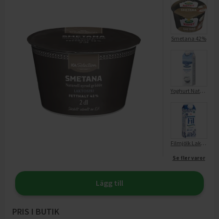
Smetana 42%
Yoghurt Naturell Laktosfri 2,5%
Filmjölk Laktosfri 3%
Se fler varor
Lägg till
PRIS I BUTIK