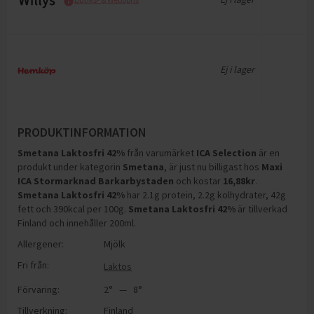
Ej i lager
PRODUKTINFORMATION
Smetana Laktosfri 42%
från varumärket
ICA Selection
är en
produkt under kategorin
Smetana
, är just nu billigast hos
Maxi
ICA Stormarknad Barkarbystaden
och
kostar
16,88
kr
.
Smetana Laktosfri 42%
har
2.1g protein, 2.2g kolhydrater, 42g
fett och 390kcal per 100g
.
Smetana Laktosfri 42%
är tillverkad
Finland och innehåller 200ml
.
Allergener:
Mjölk
Fri från:
Laktos
Förvaring:
2° — 8°
Tillverkning:
Finland