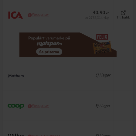
40,90
kr
Webbpriser
2782,31
kr/kg
Till butik
Jfr
Ej i lager
Ej i lager
Webbpriser
Ej i lager
Butiks- & Webbpris