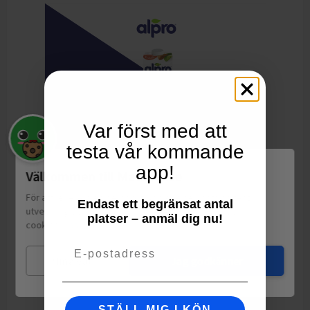
Var först med att
testa vår kommande
app!
Välkommen till Matspar.se
För att leverera en personlig upplevelse, mäta sajtens
Endast ett begränsat antal
utveckling och ha sociala medier-koppling använder vi
platser – anmäl dig nu!
cookies.
Läs mer
Email
FÖRPACKNING
Mina val
Jag godkänner
Mått:
Höjd: 70mm
Bredd: 70mm
Djup: 70mm
STÄLL MIG I KÖN