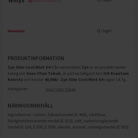
Ej i lager
PRODUKTINFORMATION
Zyn Slim Cool Mint S4
från varumärket
Zyn
är en produkt under
kategorin
Snus Utan Tobak
, är just nu billigast hos
ICA Kvantum
Knivsta
och
kostar
40,90
kr
.
Zyn Slim Cool Mint S4
väger 14.7g
.
Kategorier:
Snus Utan Tobak
NÄRINGSINNEHÅLL
Ingredienser: vatten, fyllnadsmedel (E 460), växtfiber,
fuktighetsbevarande medel (E 422), salt, surhetsreglerande
medel (E 334, E 500, E 509), nikotin, aromer, sötningsmedel (E 950).