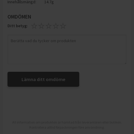
Innehållsmängd:
14.7g
OMDÖMEN
Ditt betyg:
Lämna ditt omdöme
All information om produkten är hämtad från leverantören eller butiken.
Kontrollera alltid förpackningen före användning.