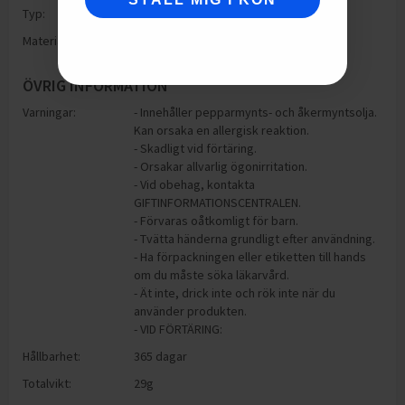
Typ:
Burk - ej metall
Material:
Plast
ÖVRIG INFORMATION
Varningar:
- Innehåller pepparmynts- och åkermyntsolja.
Kan orsaka en allergisk reaktion.
- Skadligt vid förtäring.
- Orsakar allvarlig ögonirritation.
- Vid obehag, kontakta
GIFTINFORMATIONSCENTRALEN.
- Förvaras oåtkomligt för barn.
- Tvätta händerna grundligt efter användning.
- Ha förpackningen eller etiketten till hands
om du måste söka läkarvård.
- Ät inte, drick inte och rök inte när du
använder produkten.
- VID FÖRTÄRING:
Hållbarhet:
365 dagar
Totalvikt:
29g