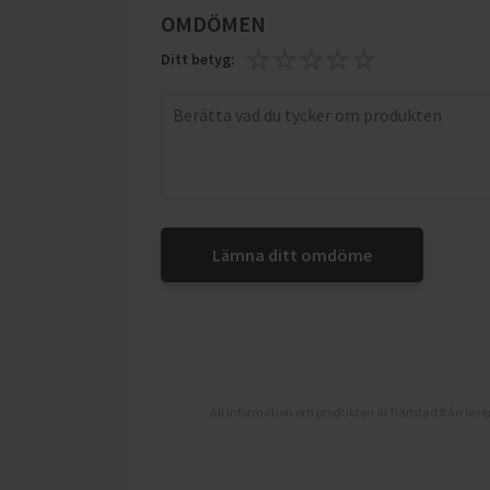
OMDÖMEN
Ditt betyg:
Lämna ditt omdöme
All information om produkten är hämtad från lever