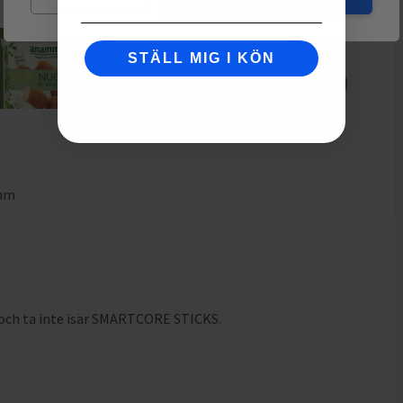
STÄLL MIG I KÖN
m
3mm
m
 och ta inte isär SMARTCORE STICKS.