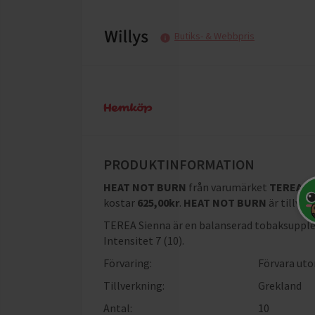
Butiks- & Webbpris
PRODUKTINFORMATION
HEAT NOT BURN
från varumärket
TEREA
, 
kostar
625,00
kr
.
HEAT NOT BURN
är tillve
TEREA Sienna är en balanserad tobaksupple
Intensitet 7 (10).
Förvaring:
Förvara uto
Tillverkning:
Grekland
Antal:
10