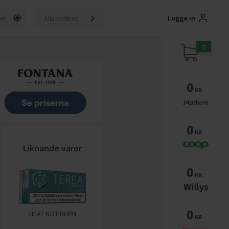
Logga in
Alla butiker
0
0
KR
0
KR
Liknande varor
0
KR
0
HEAT NOT BURN
KR