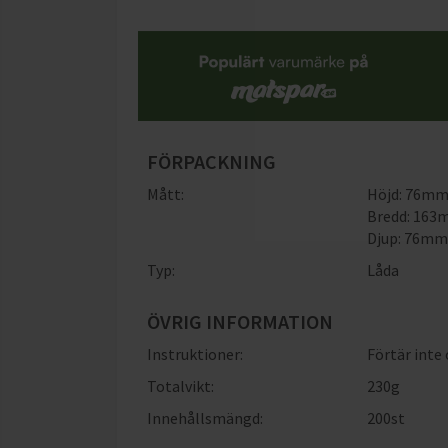
FÖRPACKNING
Mått:
Höjd: 76m
Bredd: 16
Djup: 76m
Typ:
Låda
ÖVRIG INFORMATION
Instruktioner:
Förtär inte
Totalvikt:
230g
Innehållsmängd:
200st