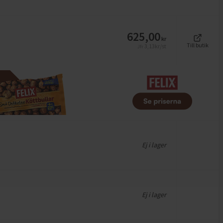
625,00
kr
Till butik
3,13
kr/st
Jfr
Ej i lager
Ej i lager