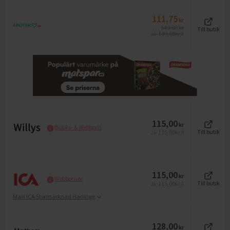
111,75
kr
149,00
kr
Till butik
149,00
kr/l
Jfr
115,00
kr
Butiks- & Webbpris
115,00
kr/l
Till butik
Jfr
115,00
kr
Webbpriser
115,00
kr/l
Till butik
Jfr
Maxi ICA Stormarknad Haninge
128,00
kr