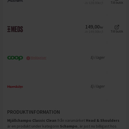
128,00
kr/l
Till butik
Jfr
149,00
kr
149,00
kr/l
Till butik
Jfr
Ej i lager
Webbpriser
Ej i lager
PRODUKTINFORMATION
Mjällchampo Classic Clean
från varumärket
Head & Shoulders
är en produkt under kategorin
Schampo
, är just nu billigast hos