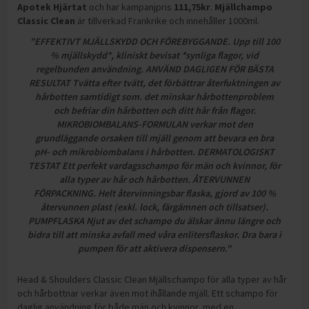
Apotek Hjärtat
och
har kampanjpris
111,75
kr
.
Mjällchampo
Classic Clean
är tillverkad Frankrike och innehåller 1000ml
.
"EFFEKTIVT MJÄLLSKYDD OCH FÖREBYGGANDE. Upp till 100
% mjällskydd*, kliniskt bevisat *synliga flagor, vid
regelbunden användning. ANVÄND DAGLIGEN FÖR BÄSTA
RESULTAT Tvätta efter tvätt, det förbättrar återfuktningen av
hårbotten samtidigt som. det minskar hårbottenproblem
och befriar din hårbotten och ditt hår från flagor.
MIKROBIOMBALANS-FORMULAN verkar mot den
grundläggande orsaken till mjäll genom att bevara en bra
pH- och mikrobiombalans i hårbotten. DERMATOLOGISKT
TESTAT Ett perfekt vardagsschampo för män och kvinnor, för
alla typer av hår och hårbotten. ÅTERVUNNEN
FÖRPACKNING. Helt återvinningsbar flaska, gjord av 100 %
återvunnen plast (exkl. lock, färgämnen och tillsatser).
PUMPFLASKA Njut av det schampo du älskar ännu längre och
bidra till att minska avfall med våra enlitersflaskor. Dra bara i
pumpen för att aktivera dispensern."
Head & Shoulders Classic Clean Mjällschampo för alla typer av hår
och hårbottnar verkar även mot ihållande mjäll. Ett schampo för
daglig användning för både män och kvinnor, med en