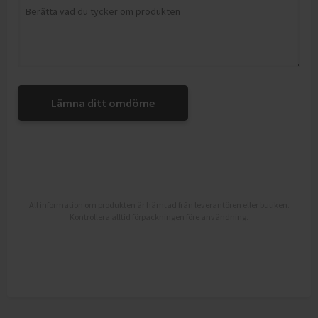
Lämna ditt omdöme
All information om produkten är hämtad från leverantören eller butiken.
Kontrollera alltid förpackningen före användning.