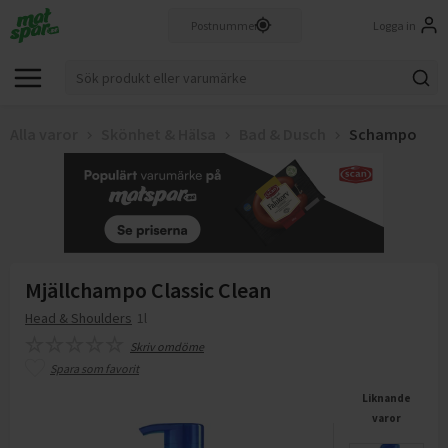
Logga in
Alla varor
Skönhet & Hälsa
Bad & Dusch
Schampo
Mjällchampo Classic Clean
Head & Shoulders
1l
Skriv omdöme
Spara som favorit
Liknande
varor