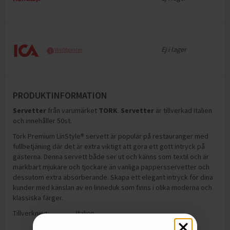
Ej i lager
Webbpriser
PRODUKTINFORMATION
Servetter
från varumärket
TORK
.
Servetter
är tillverkad Italien
och innehåller 50st
.
Tork Premium LinStyle® servett är populär på restauranger med
fullbetjäning där det är extra viktigt att göra ett gott intryck på
gästerna. Denna servett både ser ut och känns som textil och är
märkbart mjukare och tjockare än vanliga pappersservetter och
dessutom extra absorberande. Skapa ett elegant intryck för dina
kunder med känslan av en linneduk som finns i olika moderna och
klassiska färger.
Tillverkning:
Italien