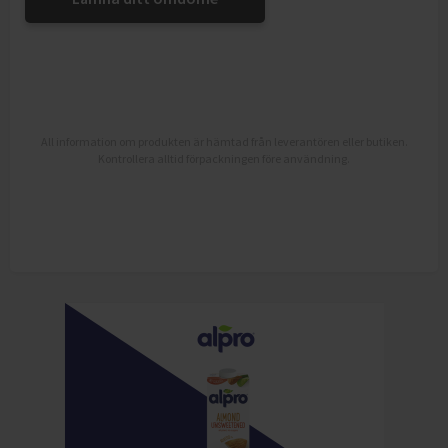
All information om produkten är hämtad från leverantören eller butiken.
Kontrollera alltid förpackningen före användning.