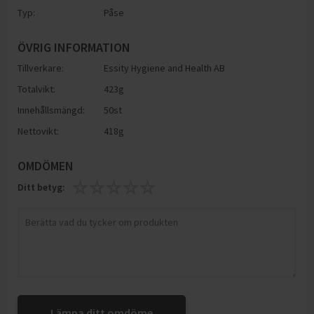
Typ:
Påse
ÖVRIG INFORMATION
Tillverkare:
Essity Hygiene and Health AB
Totalvikt:
423g
Innehållsmängd:
50st
Nettovikt:
418g
OMDÖMEN
Ditt betyg:
Lämna ditt omdöme