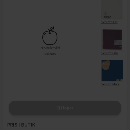
Servett 33cm Vit
Produktbild
Servett Lila 40cm
saknas
Servett Mörkblå 3-Lags 33X33 Cm FSC
Ej i lager
PRIS I BUTIK