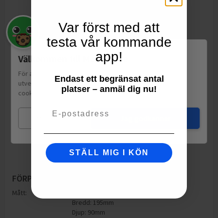
Var först med att
testa vår kommande
app!
Välkommen till Matspar.se
För att leverera en personlig upplevelse, mäta sajtens
Endast ett begränsat antal
utveckling och ha sociala medier-koppling använder vi
platser – anmäl dig nu!
cookies.
Läs mer
Email
Mina val
Jag godkänner
STÄLL MIG I KÖN
FÖRPACKNING
Mått:
Höjd: 90mm
Bredd: 195mm
Djup: 90mm