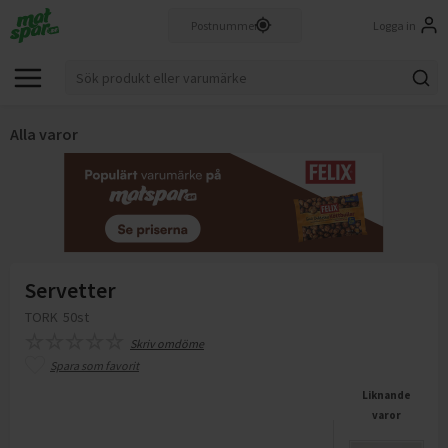
Logga in
Alla varor
Servetter
TORK
50st
Skriv omdöme
Spara som favorit
Liknande
varor