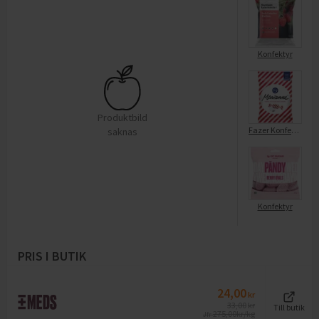
Konfektyr
Produktbild
Fazer Konfektyr Marianne
saknas
Konfektyr
PRIS I BUTIK
24,00
kr
33,00
kr
Till butik
275,00
kr/kg
Jfr