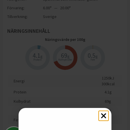
Förvaring:
6.00° — 20.00°
Tillverkning:
Sverige
NÄRINGSINNEHÅLL
Näringsvärde per
100
g
4.1
69
0.5
g
g
g
Protein
Kolhydrater
Fett
1250
kJ
Energi
300
kcal
Protein
4.1
g
Kolhydrat
69
g
varav sockerarter
49
g
Fett
0.5
g
varav mättat fett
0.5
g