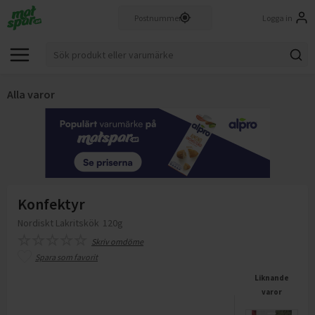
Logga in
Alla varor
Konfektyr
Nordiskt Lakritskök
120g
Skriv omdöme
Spara som favorit
Liknande
varor