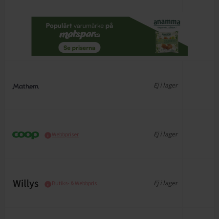
Ej i lager
Ej i lager
Webbpriser
Ej i lager
Butiks- & Webbpris