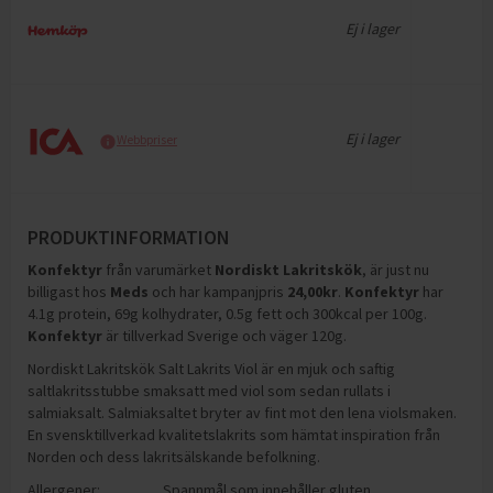
Ej i lager
Ej i lager
Webbpriser
PRODUKTINFORMATION
Konfektyr
från varumärket
Nordiskt Lakritskök
, är just nu
billigast hos
Meds
och
har kampanjpris
24,00
kr
.
Konfektyr
har
4.1g protein, 69g kolhydrater, 0.5g fett och 300kcal per 100g
.
Konfektyr
är tillverkad Sverige och väger 120g
.
Nordiskt Lakritskök Salt Lakrits Viol är en mjuk och saftig
saltlakritsstubbe smaksatt med viol som sedan rullats i
salmiaksalt. Salmiaksaltet bryter av fint mot den lena violsmaken.
En svensktillverkad kvalitetslakrits som hämtat inspiration från
Norden och dess lakritsälskande befolkning.
Allergener:
Spannmål som innehåller gluten