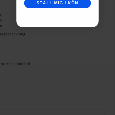
STÄLL MIG I KÖN
mm
mm
mm
ad förpackning
nternational Ltd