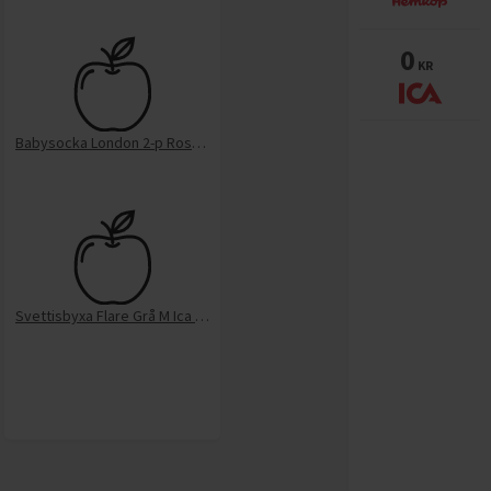
0
KR
Babysocka London 2-p Rosa 19/21 Ica I Love EKO
Svettisbyxa Flare Grå M Ica I Love EKO