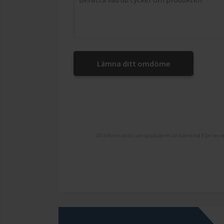
Lämna ditt omdöme
All information om produkten är hämtad från lever