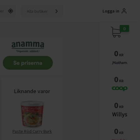
Logga in
Alla butiker
0
0
KR
0
KR
Liknande varor
0
KR
0
Paste Röd Curry Burk
KR