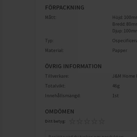
FÖRPACKNING
Mått:
Höjd: 100
Bredd: 80
Djup: 100
Typ:
Ospecificer
Material:
Papper
ÖVRIG INFORMATION
Tillverkare:
J&M Home I
Totalvikt:
46g
Innehållsmängd:
1st
OMDÖMEN
Ditt betyg: