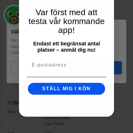
Var först med att
testa vår kommande
app!
Välkommen till Matspar.se
För att leverera en personlig upplevelse, mäta sajtens
Endast ett begränsat antal
utveckling och ha sociala medier-koppling använder vi
platser – anmäl dig nu!
cookies.
Läs mer
Email
Mina val
Jag godkänner
STÄLL MIG I KÖN
FÖRPACKNING
Mått:
Höjd: 76mm
Bredd: 163mm
Djup: 76mm
Typ:
Låda