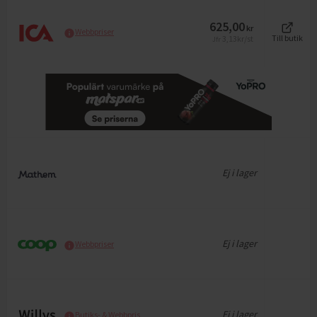
625,00
kr
Webbpriser
3,13
kr/st
Till butik
Jfr
Ej i lager
Ej i lager
Webbpriser
Ej i lager
Butiks- & Webbpris