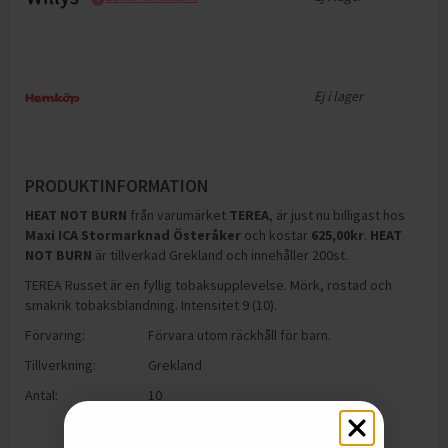
Ej i lager
PRODUKTINFORMATION
HEAT NOT BURN
från varumärket
TEREA
, är just nu billigast hos
Maxi ICA Stormarknad Österåker
och
kostar
625,00
kr
.
HEAT
NOT BURN
är tillverkad Grekland och innehåller 200st
.
TEREA Russet är en fyllig tobaksupplevelse. Mörk, rostad och
smakrik tobaksblandning. Intensitet 9 (10).
Förvaring:
Förvara utom räckhåll för barn.
Tillverkning:
Grekland
Antal:
10