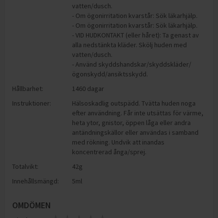
vatten/dusch.
- Om ögonirritation kvarstår: Sök läkarhjälp.
- Om ögonirritation kvarstår: Sök läkarhjälp.
- VID HUDKONTAKT (eller håret): Ta genast av
alla nedstänkta kläder. Skölj huden med
vatten/dusch.
- Använd skyddshandskar/skyddskläder/
ögonskydd/ansiktsskydd.
Hållbarhet:
1460 dagar
Instruktioner:
Hälsoskadlig outspädd. Tvätta huden noga
efter användning. Får inte utsättas för värme,
heta ytor, gnistor, öppen låga eller andra
antändningskällor eller användas i samband
med rökning. Undvik att inandas
koncentrerad ånga/sprej.
Totalvikt:
42g
Innehållsmängd:
5ml
OMDÖMEN