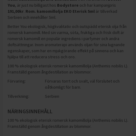
You
, är just nu billigast hos
Bodystore
och
har kampanjpris
191,00
kr
.
Rom. kamomillolja EKO Eterisk 5ml
är tillverkad
Serbien och innehåller 5ml
.
Better You ekologisk, högkvalitativ och outspädd eterisk olja från
romersk kamomill. Med sin varma, söta, fruktiga och frisk doft är
romersk kamomill en populär ingrediens i parfymer och andra
doftsättningar. Inom aromaterapi används oljan för sina lugnande
egenskaper, som har en mjukgörande effekt på sinnena och kan
hjälpa till att reducera stress och oro.
100 % ekologisk eterisk romersk kamomillolja (Anthemis nobilis L).
Framställd genom ångdestillation av blommor.
Förvaring:
Förvaras torrt och svalt, väl förslutet och
oåtkomligt för barn.
Tillverkning:
Serbien
NÄRINGSINNEHÅLL
100 % ekologisk eterisk romersk kamomillolja (Anthemis nobilis L).
Framställd genom ångdestillation av blommor.