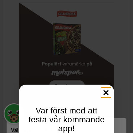
FÖRPACKNING
Var först med att
testa vår kommande
Mått:
Höjd: 71mm
Bredd: 30mm
app!
Välkommen till Matspar.se
Djup: 71mm