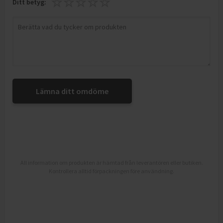
Ditt betyg:
Lämna ditt omdöme
All information om produkten är hämtad från leverantören eller butiken.
Kontrollera alltid förpackningen före användning.