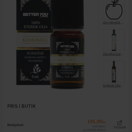
day olivolja eko
Olivolja Grekisk EKO KRAV
Grekisk Olivolja Extra Virgin EKO
PRIS I BUTIK
191,00
kr
319,00
kr
Till butik
63800,00
kr/l
Jfr