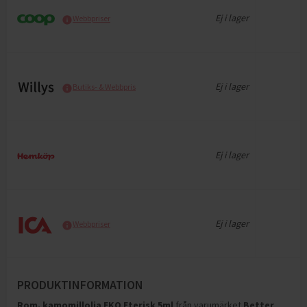
Ej i lager
Webbpriser
Ej i lager
Butiks- & Webbpris
Ej i lager
Ej i lager
Webbpriser
PRODUKTINFORMATION
Rom. kamomillolja EKO Eterisk 5ml
från varumärket
Better