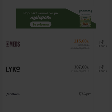
215,00
kr
307,00
kr
Till butik
61400,00
kr/l
Jfr
307,00
kr
61400,00
kr/l
Till butik
Jfr
Ej i lager