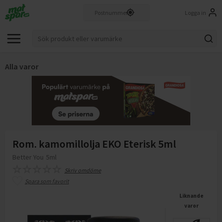
Logga in
Alla varor
Rom. kamomillolja EKO Eterisk 5ml
Better You
5ml
Skriv omdöme
Spara som favorit
Liknande
varor