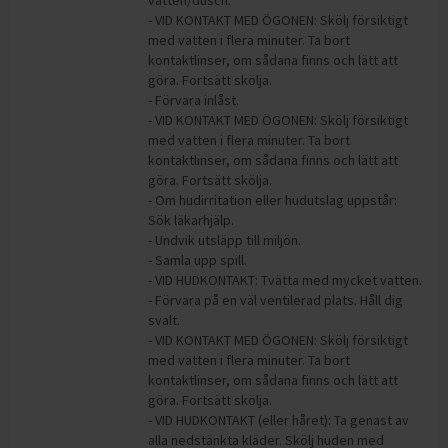
vatten/dusch.
- VID KONTAKT MED ÖGONEN: Skölj försiktigt
med vatten i flera minuter. Ta bort
kontaktlinser, om sådana finns och lätt att
göra. Fortsätt skölja.
- Förvara inlåst.
- VID KONTAKT MED ÖGONEN: Skölj försiktigt
med vatten i flera minuter. Ta bort
kontaktlinser, om sådana finns och lätt att
göra. Fortsätt skölja.
- Om hudirritation eller hudutslag uppstår:
Sök läkarhjälp.
- Undvik utsläpp till miljön.
- Samla upp spill.
- VID HUDKONTAKT: Tvätta med mycket vatten.
- Förvara på en väl ventilerad plats. Håll dig
svalt.
- VID KONTAKT MED ÖGONEN: Skölj försiktigt
med vatten i flera minuter. Ta bort
kontaktlinser, om sådana finns och lätt att
göra. Fortsätt skölja.
- VID HUDKONTAKT (eller håret): Ta genast av
alla nedstänkta kläder. Skölj huden med