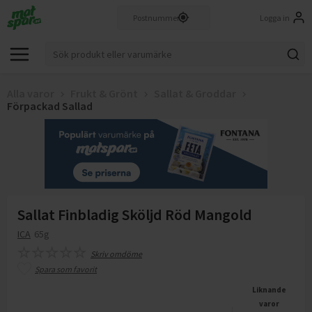
Logga in
Alla varor
Frukt & Grönt
Sallat & Groddar
Förpackad Sallad
Sallat Finbladig Sköljd Röd Mangold
ICA
65g
Skriv omdöme
Spara som favorit
Liknande
varor