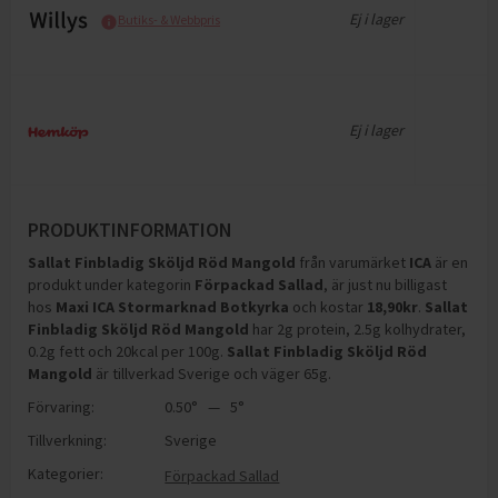
Ej i lager
Butiks- & Webbpris
Ej i lager
PRODUKTINFORMATION
Sallat Finbladig Sköljd Röd Mangold
från varumärket
ICA
är en
produkt under kategorin
Förpackad Sallad
, är just nu billigast
hos
Maxi ICA Stormarknad Botkyrka
och
kostar
18,90
kr
.
Sallat
Finbladig Sköljd Röd Mangold
har
2g protein, 2.5g kolhydrater,
0.2g fett och 20kcal per 100g
.
Sallat Finbladig Sköljd Röd
Mangold
är tillverkad Sverige och väger 65g
.
Förvaring:
0.50° — 5°
Tillverkning:
Sverige
Kategorier:
Förpackad Sallad