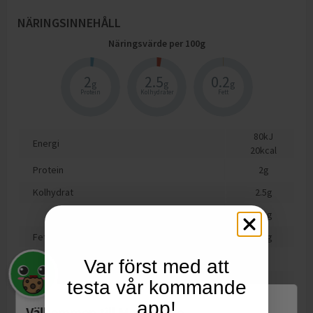
NÄRINGSINNEHÅLL
Näringsvärde per
100
g
2
2.5
0.2
g
g
g
Protein
Kolhydrater
Fett
80
kJ
Energi
20
kcal
Protein
2
g
Kolhydrat
2.5
g
varav sockerarter
0.3
g
Fett
0.2
g
varav mättat fett
0
g
Var först med att
Fiber
1
g
testa vår kommande
Salt
0.5
g
app!
Välkommen till Matspar.se