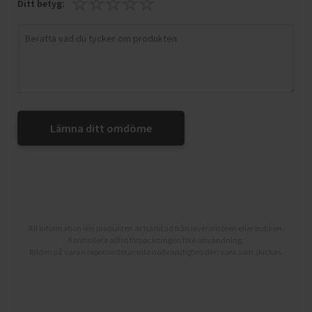
Ditt betyg:
Lämna ditt omdöme
All information om produkten är hämtad från leverantören eller butiken.
Kontrollera alltid förpackningen före användning.
Bilden på varan representerar inte nödvändigtvis den vara som skickas.