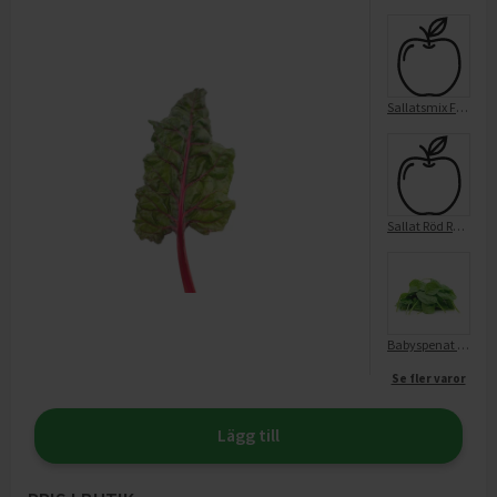
Sallatsmix Finbladig Sköljd
Sallat Röd Råkostmix
Babyspenat Finbladig Sköljd
Se fler varor
Lägg till