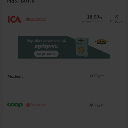
PRIS I BUTIK
18,90
kr
Webbpriser
290,77
kr/kg
Till butik
Jfr
Ej i lager
Ej i lager
Webbpriser