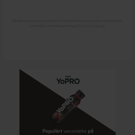
All information om produkten är hämtad från leverantören eller butiken.
Kontrollera alltid förpackningen före användning.