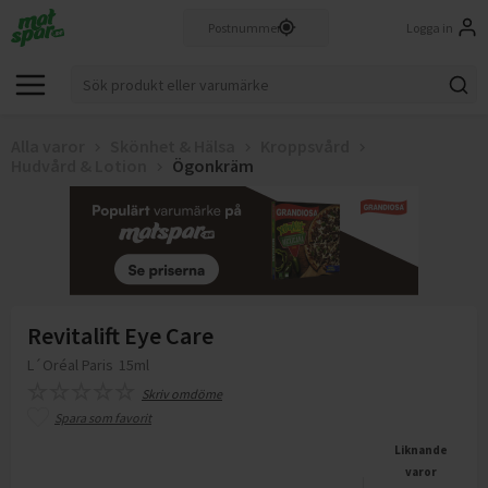
Logga in
Alla varor
Skönhet & Hälsa
Kroppsvård
Hudvård & Lotion
Ögonkräm
Revitalift Eye Care
L´Oréal Paris
15ml
Skriv omdöme
Spara som favorit
Liknande
varor