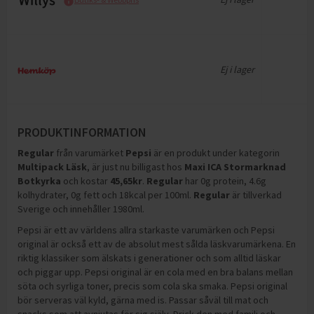
Ej i lager
PRODUKTINFORMATION
Regular
från varumärket
Pepsi
är en produkt under kategorin
Multipack Läsk
, är just nu billigast hos
Maxi ICA Stormarknad
Botkyrka
och
kostar
45,65
kr
.
Regular
har
0g protein, 4.6g
kolhydrater, 0g fett och 18kcal per 100ml
.
Regular
är tillverkad
Sverige och innehåller 1980ml
.
Pepsi är ett av världens allra starkaste varumärken och Pepsi
original är också ett av de absolut mest sålda läskvarumärkena. En
riktig klassiker som älskats i generationer och som alltid läskar
och piggar upp. Pepsi original är en cola med en bra balans mellan
söta och syrliga toner, precis som cola ska smaka. Pepsi original
bör serveras väl kyld, gärna med is. Passar såväl till mat och