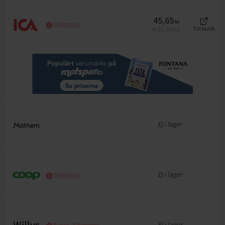
45,65
kr
Webbpriser
23,06
kr/l
Till butik
Jfr
Ej i lager
Ej i lager
Webbpriser
Ej i lager
Butiks- & Webbpris