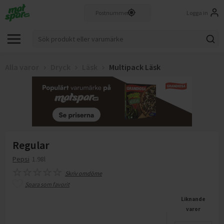
Logga in
Alla varor
Dryck
Läsk
Multipack Läsk
Regular
Pepsi
1.98l
Skriv omdöme
Spara som favorit
Liknande
varor