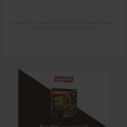
All information om produkten är hämtad från leverantören eller butiken.
Kontrollera alltid förpackningen före användning.