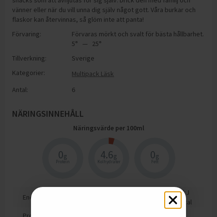
snacks som att avnjutas för sig själv. Drick den med familj och
vänner eller när du vill unna dig själv något gott. Våra burkar och
flaskor kan återvinnas, så glöm inte att panta!
Förvaring:
Förvaras mörkt och svalt för bästa hållbarhet.
5° — 25°
Tillverkning:
Sverige
Kategorier:
Multipack Läsk
Antal:
6
NÄRINGSINNEHÅLL
Näringsvärde per
100
ml
0
4.6
0
g
g
g
Protein
Kolhydrater
Fett
78
kJ
Energi
18
kcal
Protein
0
g