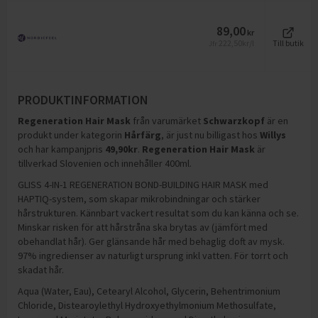
89,00
kr
222,50
kr/l
Till butik
Jfr
PRODUKTINFORMATION
Regeneration Hair Mask
från varumärket
Schwarzkopf
är en
produkt under kategorin
Hårfärg
, är just nu billigast hos
Willys
och
har kampanjpris
49,90
kr
.
Regeneration Hair Mask
är
tillverkad Slovenien och innehåller 400ml
.
GLISS 4-IN-1 REGENERATION BOND-BUILDING HAIR MASK med
HAPTIQ-system, som skapar mikrobindningar och stärker
hårstrukturen. Kännbart vackert resultat som du kan känna och se.
Minskar risken för att hårstråna ska brytas av (jämfört med
obehandlat hår). Ger glänsande hår med behaglig doft av mysk.
97% ingredienser av naturligt ursprung inkl vatten. För torrt och
skadat hår.
Aqua (Water, Eau), Cetearyl Alcohol, Glycerin, Behentrimonium
Chloride, Distearoylethyl Hydroxyethylmonium Methosulfate,