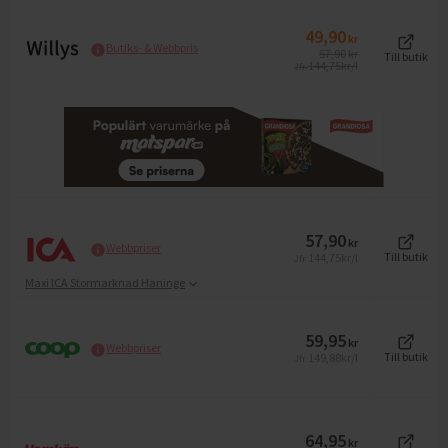
49,90
kr
Butiks- & Webbpris
57,90
kr
Till butik
144,75
kr/l
Jfr
57,90
kr
Webbpriser
144,75
kr/l
Till butik
Jfr
Maxi ICA Stormarknad Haninge
59,95
kr
Webbpriser
149,88
kr/l
Till butik
Jfr
64,95
kr