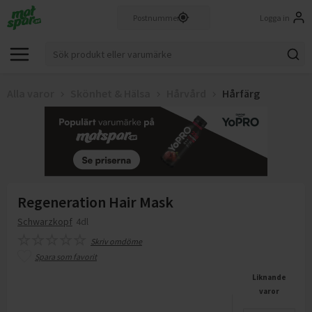
Logga in
Alla varor
Skönhet & Hälsa
Hårvård
Hårfärg
Regeneration Hair Mask
Schwarzkopf
4dl
Skriv omdöme
Spara som favorit
Liknande
varor