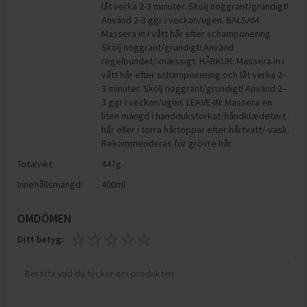
låt verka 2-3 minuter. Skölj noggrant/grundigt!
Använd 2-3 ggr i veckan/ugen. BALSAM:
Massera in i vått hår efter schamponering.
Skölj noggrant/grundigt! Använd
regelbundet/-mæssigt. HÅRKUR: Massera in i
vått hår efter schamponering och låt verka 2-
3 minuter. Skölj noggrant/grundigt! Använd 2-
3 ggr i veckan/ugen. LEAVE-IN: Massera en
liten mängd i handdukstorkat/håndklædetørt
hår eller i torra hårtoppar efter hårtvätt/-vask.
Rekommenderas för grövre hår.
Totalvikt:
447g
Innehållsmängd:
400ml
OMDÖMEN
Ditt betyg: