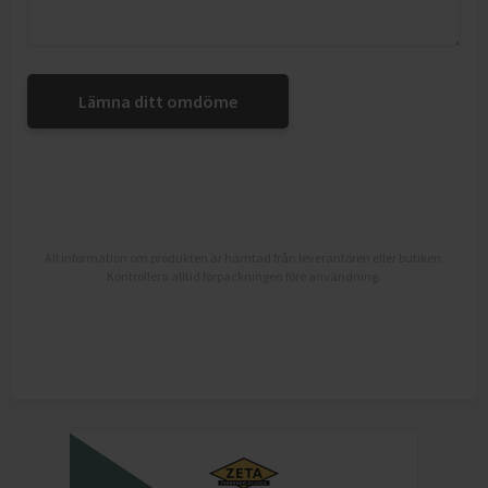
Lämna ditt omdöme
All information om produkten är hämtad från leverantören eller butiken.
Kontrollera alltid förpackningen före användning.