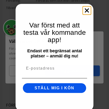
Förvaring:
Förvaras torrt och inte i direkt solljus
Tillverkning:
Kina
Var först med att
testa vår kommande
app!
Välkommen till Matspar.se
För att leverera en personlig upplevelse, mäta sajtens
Endast ett begränsat antal
utveckling och ha sociala medier-koppling använder vi
platser – anmäl dig nu!
cookies.
Läs mer
Email
Mina val
Jag godkänner
STÄLL MIG I KÖN
FÖRPACKNING