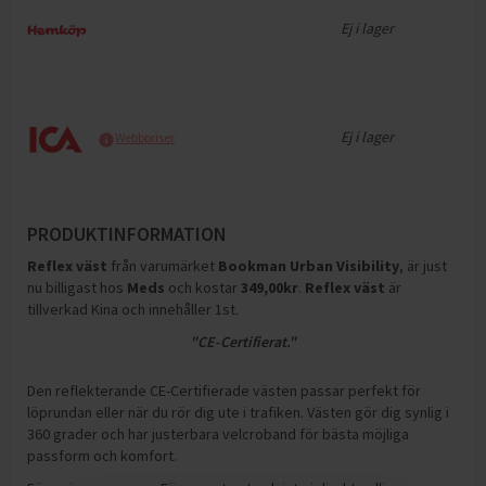
Ej i lager
Ej i lager
Webbpriser
PRODUKTINFORMATION
Reflex väst
från varumärket
Bookman Urban Visibility
, är just
nu billigast hos
Meds
och
kostar
349,00
kr
.
Reflex väst
är
tillverkad Kina och innehåller 1st
.
"CE-Certifierat."
Den reflekterande CE-Certifierade västen passar perfekt för
löprundan eller när du rör dig ute i trafiken. Västen gör dig synlig i
360 grader och har justerbara velcroband för bästa möjliga
passform och komfort.