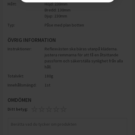
Mått:
Höjd: 230mm
Bredd: 130mm
Djup: 230mm
Typ:
Påse med plan botten
ÖVRIG INFORMATION
Instruktioner:
Reflexvästen ska bäras utanpå kläderna.
justera remmarna för att få en åtsittande
passform och säkerställa synlighet från alla
håll.
Totalvikt:
180g
Innehållsmängd:
1st
OMDÖMEN
Ditt betyg: