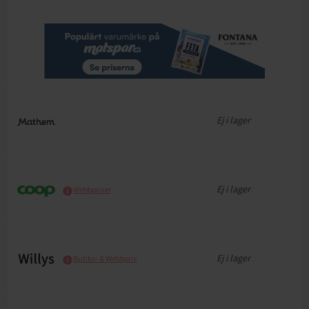
Ej i lager
Ej i lager
Webbpriser
Ej i lager
Butiks- & Webbpris