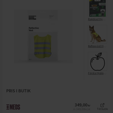
Rakblad Hybrid 5 Flex Sensitive Refill
Reflexväst Hund Large
Första Hjälpen Väska Large
PRIS I BUTIK
349,00
kr
349,00
kr/st
Till butik
Jfr