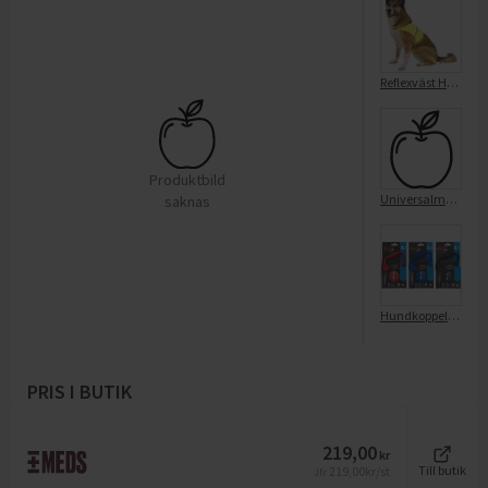
Reflexväst Hund Large
Produktbild
Universalmopp refill
saknas
Hundkoppel Flexi FUN M
PRIS I BUTIK
219,00
kr
219,00
kr/st
Till butik
Jfr