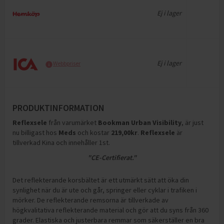
Ej i lager
Ej i lager
Webbpriser
PRODUKTINFORMATION
Reflexsele
från varumärket
Bookman Urban Visibility
, är just
nu billigast hos
Meds
och
kostar
219,00
kr
.
Reflexsele
är
tillverkad Kina och innehåller 1st
.
"CE-Certifierat."
Det reflekterande korsbältet är ett utmärkt sätt att öka din
synlighet när du är ute och går, springer eller cyklar i trafiken i
mörker. De reflekterande remsorna är tillverkade av
högkvalitativa reflekterande material och gör att du syns från 360
grader. Elastiska och justerbara remmar som säkerställer en bra