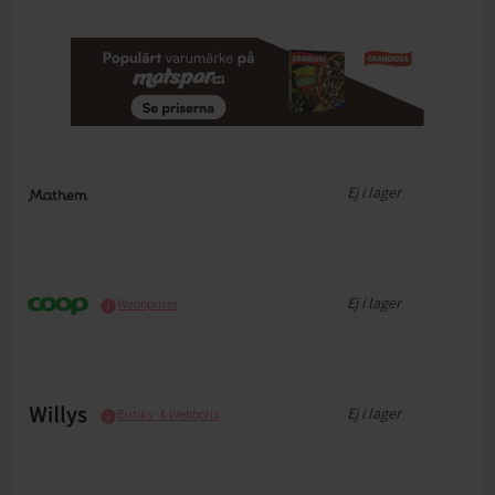
Ej i lager
Ej i lager
Webbpriser
Ej i lager
Butiks- & Webbpris