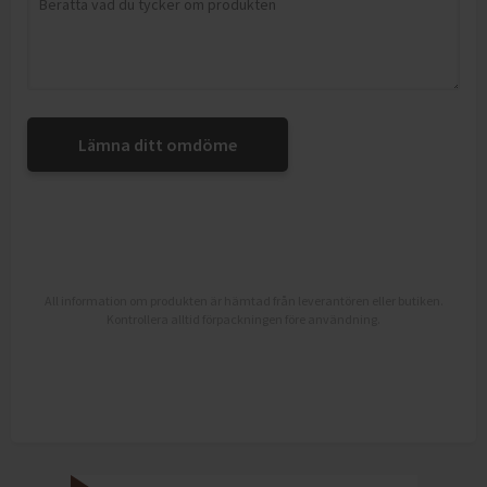
Lämna ditt omdöme
All information om produkten är hämtad från leverantören eller butiken.
Kontrollera alltid förpackningen före användning.