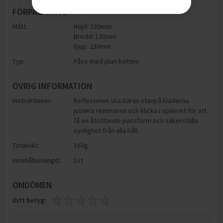
FÖRPACKNING
Mått:
Höjd: 230mm
Bredd: 130mm
Djup: 230mm
Typ:
Påse med plan botten
ÖVRIG INFORMATION
Instruktioner:
Reflexselen ska bäras utanpå kläderna.
justera remmarna och klicka i spännet för att
få en åtsittande passform och säkerställa
synlighet från alla håll.
Totalvikt:
163g
Innehållsmängd:
1st
OMDÖMEN
Ditt betyg: