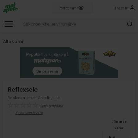
Logga in
Alla varor
Reflexsele
Bookman Urban Visibility
1st
Skriv omdöme
Spara som favorit
Liknande
varor