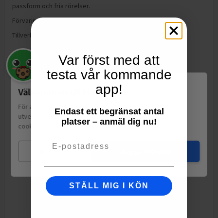
passform och fria rörelser.
Förvaring:
Förvaras torrt och inte i direkt solljus
Tillverkning:
Kina
Var först med att
testa vår kommande
app!
Välkommen till Matspar.se
För att leverera en personlig upplevelse, mäta sajtens
Endast ett begränsat antal
utveckling och ha sociala medier-koppling använder vi
platser – anmäl dig nu!
cookies.
Läs mer
Email
Mina val
Jag godkänner
STÄLL MIG I KÖN