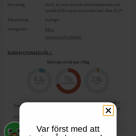
Förvaring:
Torrt, ej över normal rumstemperatur och
avskilt ifrån varor med stark lukt. Max 25.0°
Tillverkning:
Sverige
Kategorier:
Råris
Veganska Produkter
NÄRINGSINNEHÅLL
Näringsvärde per
100
g
8.2
70
2.8
g
g
g
Protein
Kolhydrater
Fett
1450
kJ
Energi
350
kcal
Protein
8.2
g
Kolhydrat
70
g
Var först med att