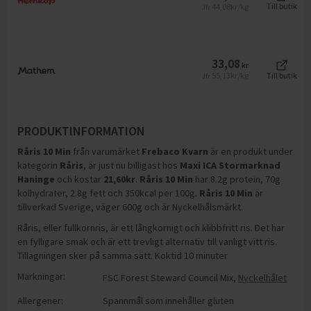
44,08
kr/kg
Till butik
Jfr
33,08
kr
55,13
kr/kg
Till butik
Jfr
PRODUKTINFORMATION
Råris 10 Min
från varumärket
Frebaco Kvarn
är en produkt under
kategorin
Råris
, är just nu billigast hos
Maxi ICA Stormarknad
Haninge
och
kostar
21,60
kr
.
Råris 10 Min
har
8.2g protein, 70g
kolhydrater, 2.8g fett och 350kcal per 100g
.
Råris 10 Min
är
tillverkad Sverige, väger 600g och är Nyckelhålsmärkt
.
Råris, eller fullkornris, är ett långkornigt och klibbfritt ris. Det har
en fylligare smak och är ett trevligt alternativ till vanligt vitt ris.
Tillagningen sker på samma sätt. Koktid 10 minuter
Märkningar:
FSC Forest Steward Council Mix
,
Nyckelhålet
Allergener:
Spannmål som innehåller gluten