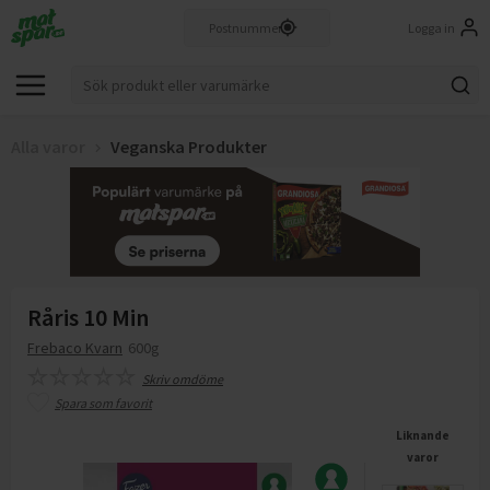
Logga in
Alla varor
Veganska Produkter
Råris 10 Min
Frebaco Kvarn
600g
Skriv omdöme
Spara som favorit
Liknande
varor