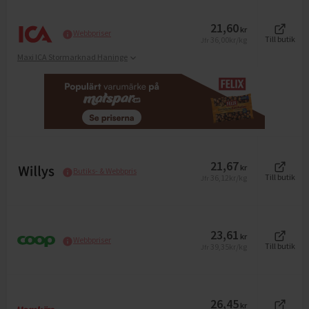
21,60
kr
Webbpriser
36,00
kr/kg
Till butik
Jfr
Maxi ICA Stormarknad Haninge
21,67
kr
Butiks- & Webbpris
36,12
kr/kg
Till butik
Jfr
23,61
kr
Webbpriser
39,35
kr/kg
Till butik
Jfr
26,45
kr