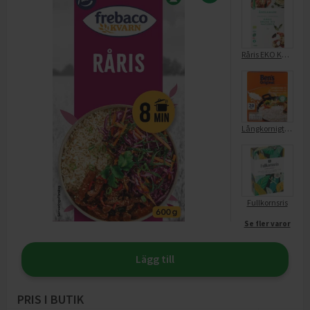
Råris EKO KRAV
Långkornigt Ris 20 Min
Fullkornsris
Se fler varor
Lägg till
PRIS I BUTIK