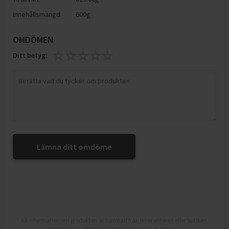
Innehållsmängd:
600g
OMDÖMEN
Ditt betyg:
Lämna ditt omdöme
All information om produkten är hämtad från leverantören eller butiken.
Kontrollera alltid förpackningen före användning.