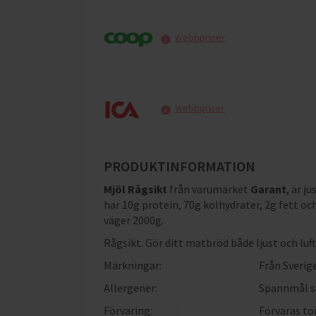
Webbpriser
Webbpriser
PRODUKTINFORMATION
Mjöl Rågsikt
från varumärket
Garant
, är j
har
10g protein, 70g kolhydrater, 2g fett oc
väger 2000g
.
Rågsikt. Gör ditt matbröd både ljust och luft
Märkningar:
Från Sverig
Allergener:
Spannmål s
Förvaring:
Förvaras tor