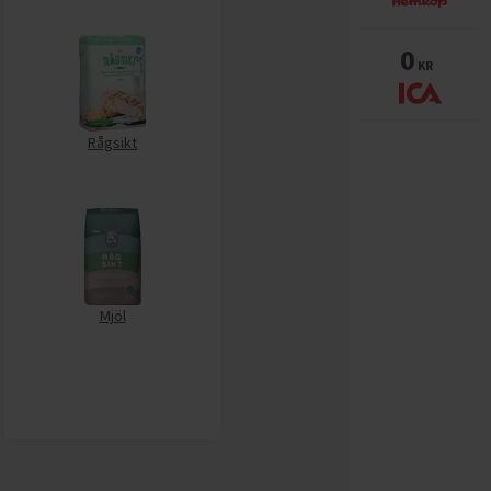
0
KR
Rågsikt
Mjöl