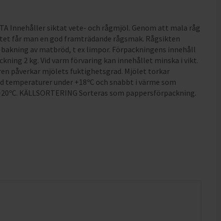
A Innehåller siktat vete- och rågmjöl. Genom att mala råg
itet får man en god framträdande rågsmak. Rågsikten
l bakning av matbröd, t ex limpor. Förpackningens innehåll
ckning 2 kg. Vid varm förvaring kan innehållet minska i vikt.
n påverkar mjölets fuktighetsgrad. Mjölet torkar
d temperaturer under +18ºC och snabbt i värme som
 +20ºC. KÄLLSORTERING Sorteras som pappersförpackning.