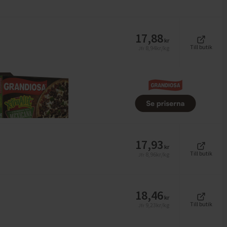
17,88
kr
Till butik
8,94
kr/kg
Jfr
17,93
kr
Till butik
8,96
kr/kg
Jfr
18,46
kr
Till butik
9,23
kr/kg
Jfr