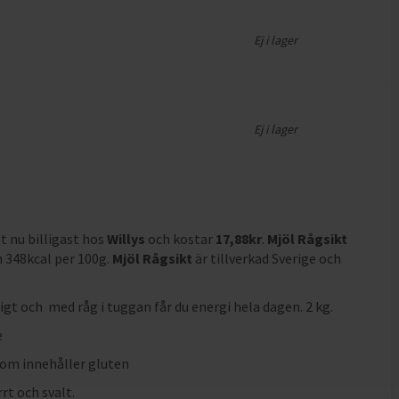
Ej i lager
Ej i lager
ust nu billigast hos
Willys
och
kostar
17,88
kr
.
Mjöl Rågsikt
h 348kcal per 100g
.
Mjöl Rågsikt
är tillverkad Sverige och
igt och med råg i tuggan får du energi hela dagen. 2 kg.
e
om innehåller gluten
rt och svalt.