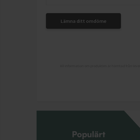
Lämna ditt omdöme
All information om produkten är hämtad från lever