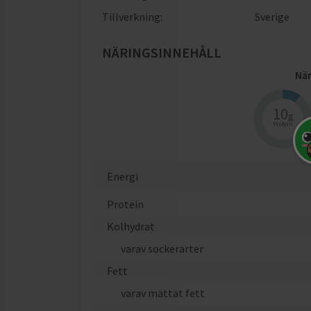
Tillverkning:
Sverige
NÄRINGSINNEHÅLL
När
10
g
Protein
Energi
Protein
Kolhydrat
varav sockerarter
Fett
varav mättat fett