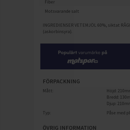
Fiber
Motsvarande salt
INGREDIENSER VETEMJÖL 60%, siktat RÅGM
(askorbinsyra).
FÖRPACKNING
Mått:
Höjd: 210
Bredd: 13
Djup: 210
Typ:
Påse med p
ÖVRIG INFORMATION