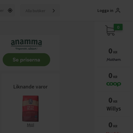
Logga in
Alla butiker
0
0
KR
0
KR
Liknande varor
0
KR
0
Mjöl
KR