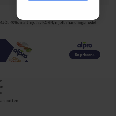
5
g
0
g
JÖL 40%, maltmjöl av KORN, mjölbehandlingsmedel
mm
0mm
mm
lan botten