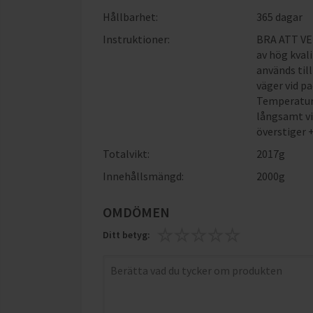
Hållbarhet:
365 dagar
Instruktioner:
BRA ATT VET
av hög kval
används til
väger vid pa
Temperature
långsamt vi
överstiger
Totalvikt:
2017g
Innehållsmängd:
2000g
OMDÖMEN
Ditt betyg: