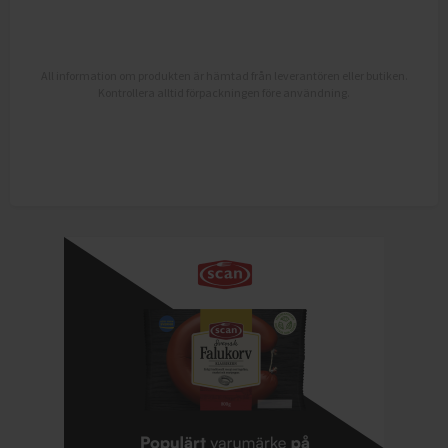
All information om produkten är hämtad från leverantören eller butiken.
Kontrollera alltid förpackningen före användning.