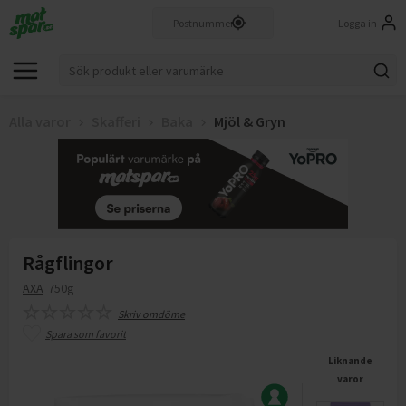
Logga in
Alla varor
Skafferi
Baka
Mjöl & Gryn
Rågflingor
AXA
750g
Skriv omdöme
Spara som favorit
Liknande
varor