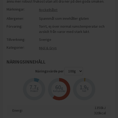
ännu mer robust frukost utan att dra ner på den goda smaken. ​
Märkningar:
Nyckelhålet
Allergener:
Spannmål som innehåller gluten
Förvaring:
Torrt, ej över normal rumstemperatur och
avskilt från varor med stark lukt.
Tillverkning:
Sverige
Kategorier:
Mjöl & Gryn
NÄRINGSINNEHÅLL
Näringsvärde per
7.7
60
1.9
g
g
g
Protein
Kolhydrater
Fett
1350
kJ
Energi
320
kcal