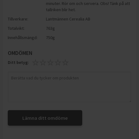
minuter. Rör om och servera. Obs! Tänk på att
tallriken blir het.
Tillverkare:
Lantmännen Cerealia AB
Totalvikt:
763g
Innehållsmängd:
750g
OMDÖMEN
Ditt betyg:
Lämna ditt omdöme