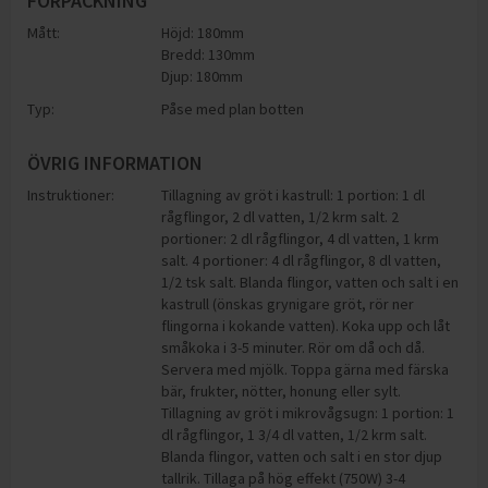
FÖRPACKNING
Mått:
Höjd: 180mm
Bredd: 130mm
Djup: 180mm
Typ:
Påse med plan botten
ÖVRIG INFORMATION
Instruktioner:
Tillagning av gröt i kastrull: 1 portion: 1 dl
rågflingor, 2 dl vatten, 1/2 krm salt. 2
portioner: 2 dl rågflingor, 4 dl vatten, 1 krm
salt. 4 portioner: 4 dl rågflingor, 8 dl vatten,
1/2 tsk salt. Blanda flingor, vatten och salt i en
kastrull (önskas grynigare gröt, rör ner
flingorna i kokande vatten). Koka upp och låt
småkoka i 3-5 minuter. Rör om då och då.
Servera med mjölk. Toppa gärna med färska
bär, frukter, nötter, honung eller sylt.
Tillagning av gröt i mikrovågsugn: 1 portion: 1
dl rågflingor, 1 3/4 dl vatten, 1/2 krm salt.
Blanda flingor, vatten och salt i en stor djup
tallrik. Tillaga på hög effekt (750W) 3-4