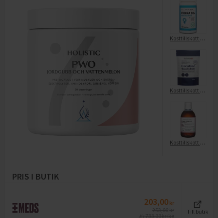
Kosttillskott Multivitamin Kvinna 60+ 100-p
Kosttillskott Kreatin
Kosttillskott Flytande Järn+b+c
PRIS I BUTIK
203,00
kr
253,00
kr
Till butik
733,33
kr/kg
Jfr