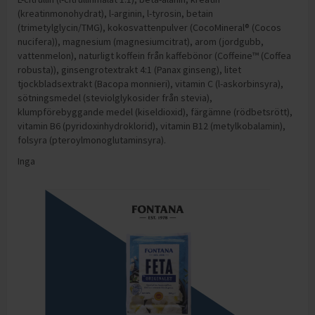
(kreatinmonohydrat), l-arginin, l-tyrosin, betain
(trimetylglycin/TMG), kokosvattenpulver (CocoMineral® (Cocos
nucifera)), magnesium (magnesiumcitrat), arom (jordgubb,
vattenmelon), naturligt koffein från kaffebönor (Coffeine™ (Coffea
robusta)), ginsengrotextrakt 4:1 (Panax ginseng), litet
tjockbladsextrakt (Bacopa monnieri), vitamin C (l-askorbinsyra),
sötningsmedel (steviolglykosider från stevia),
klumpförebyggande medel (kiseldioxid), färgämne (rödbetsrött),
vitamin B6 (pyridoxinhydroklorid), vitamin B12 (metylkobalamin),
folsyra (pteroylmonoglutaminsyra).
Inga