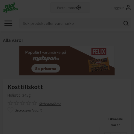
Logga in
Alla varor
Kosttillskott
Holistic
345g
Skriv omdöme
Spara som favorit
Liknande
varor