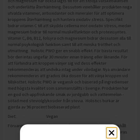
och magnesium har också lagts till för att stödja vätskebalansen
och underlätta återhämtning. Dessutom innehåller produkten noga
utvalda vitaminer, antioxidanter och mineraler för att optimera
kroppens återhämtning och hantera oxidativ stress. Specifikt
bidrar vitamin C till att skydda cellerna mot oxidativ stress, medan
magnesium bidrar till normal muskelfunktion och proteinsyntes.
Vitamin C, B6, B12, folsyra och magnesium bidrar dessutom alla till
normal psykologisk funktion samt till att minska trötthet och
utmattning. Holistic PWO ger en snabb effekt. För bästa resultat
bör den intas ungefär 30 minuter innan träning eller liknande. För
att förhindra att kroppen vänjer sig vid dess effekter
rekommenderas att undvika intag under vilodagar. Nya användare
rekommenderas att gradvis öka dosen för att vänja kroppen vid
tillskottet. Holistic PWO är vegansk och baserad på ingredienser
med högsta kvalitet som sammanställts i Sverige. Produkten har
en god och uppfriskande smak av jordgubb och vattenmelon -
sötad med steviolglykosider från stevia. Holistics burkar är
gjorda av 96 procent biobaserad plast.
Diet:
Vegan
Förvaring:
Förvaring: Förvaras torrt och utom räckhåll
för små barn. Öppnad förpackning förvaras
väl tillsluten.