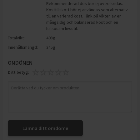
Rekommenderad dos bör ej överskridas.
Kosttillskott bör ej användas som alternativ
till en varierad kost. Tänk på vikten av en
mångsidig och balanserad kost och en
hälsosam livsstil.
Totalvikt:
408g
Innehållsmängd:
345g
OMDÖMEN
Ditt betyg:
Lämna ditt omdöme