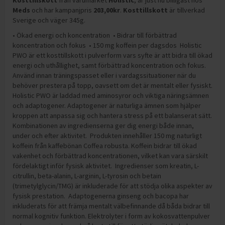
Kosttillskott
från varumärket
Holistic
, är just nu billigast hos
Meds
och
har kampanjpris
203,00
kr
.
Kosttillskott
är tillverkad
Sverige och väger 345g
.
• Ökad energi och koncentration • Bidrar till förbättrad
koncentration och fokus • 150 mg koffein per dagsdos Holistic
PWO är ett kosttillskott i pulverform vars syfte är att bidra till ökad
energi och uthållighet, samt förbättrad koncentration och fokus.
Använd innan träningspasset eller i vardagssituationer när du
behöver prestera på topp, oavsett om det är mentalt eller fysiskt.
Holistic PWO är laddad med aminosyror och viktiga näringsämnen
och adaptogener. Adaptogener är naturliga ämnen som hjälper
kroppen att anpassa sig och hantera stress på ett balanserat sätt.
Kombinationen av ingredienserna ger dig energi både innan,
under och efter aktivitet. Produkten innehåller 150 mg naturligt
koffein från kaffebönan Coffea robusta. Koffein bidrar till ökad
vakenhet och förbättrad koncentrationen, vilket kan vara särskilt
fördelaktigt inför fysisk aktivitet. Ingredienser som kreatin, L-
citrullin, beta-alanin, L-arginin, L-tyrosin och betain
(trimetylglycin/TMG) är inkluderade för att stödja olika aspekter av
fysisk prestation. Adaptogenerna ginseng och bacopa har
inkluderats för att främja mentalt välbefinnande då båda bidrar till
normal kognitiv funktion. Elektrolyter i form av kokosvattenpulver