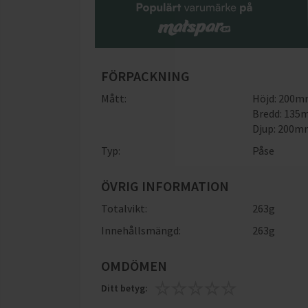
FÖRPACKNING
Mått:
Höjd: 200
Bredd: 13
Djup: 200
Typ:
Påse
ÖVRIG INFORMATION
Totalvikt:
263g
Innehållsmängd:
263g
OMDÖMEN
Ditt betyg: