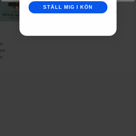
STÄLL MIG I KÖN
mm
5mm
mm