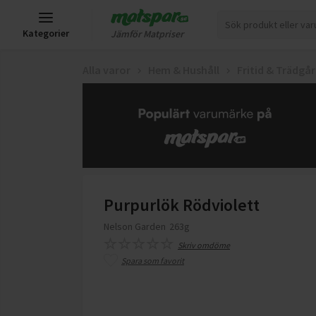
Kategorier
Jämför Matpriser
Alla varor
Hem & Hushåll
Fritid & Trädgå
Purpurlök Rödviolett
Nelson Garden
263g
Skriv omdöme
Spara som favorit