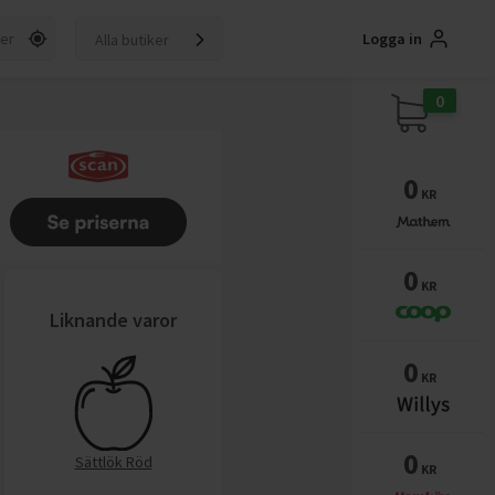
Logga in
Alla butiker
0
0
KR
0
KR
Liknande varor
0
KR
0
Sättlök Röd
KR