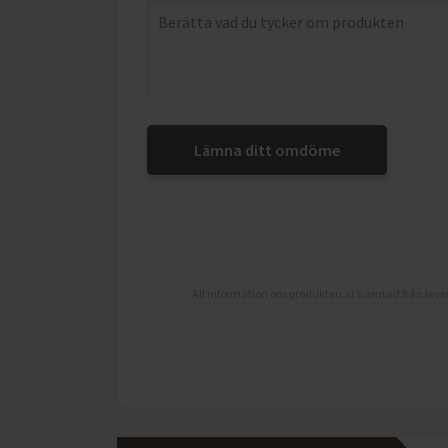
Lämna ditt omdöme
All information om produkten är hämtad från lever