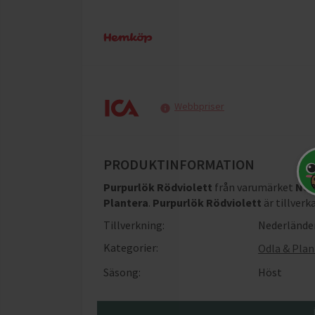
Webbpriser
PRODUKTINFORMATION
Purpurlök Rödviolett
från varumärket
Nel
Plantera
.
Purpurlök Rödviolett
är tillver
Tillverkning:
Nederlände
Kategorier:
Odla & Plan
Säsong:
Höst