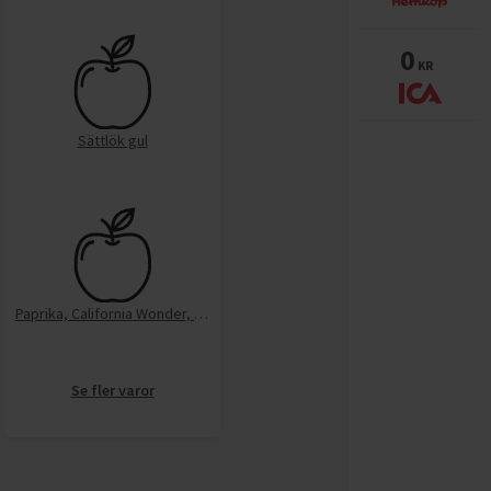
0
KR
Sättlök gul
Paprika, California Wonder, röd
Se fler varor