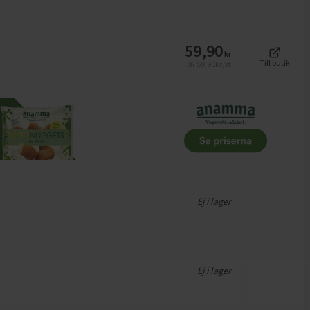
59,90
kr
Till butik
59,90
kr/st
Jfr
Ej i lager
Ej i lager