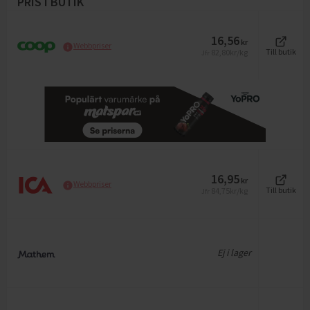
PRIS I BUTIK
16,56
kr
Webbpriser
82,80
kr/kg
Till butik
Jfr
16,95
kr
Webbpriser
84,75
kr/kg
Till butik
Jfr
Ej i lager