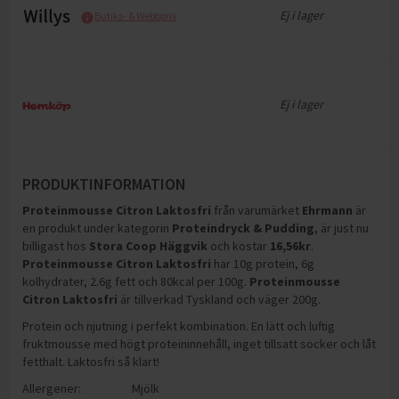
Ej i lager
Butiks- & Webbpris
Ej i lager
PRODUKTINFORMATION
Proteinmousse Citron Laktosfri
från varumärket
Ehrmann
är
en produkt under kategorin
Proteindryck & Pudding
, är just nu
billigast hos
Stora Coop Häggvik
och
kostar
16,56
kr
.
Proteinmousse Citron Laktosfri
har
10g protein, 6g
kolhydrater, 2.6g fett och 80kcal per 100g
.
Proteinmousse
Citron Laktosfri
är tillverkad Tyskland och väger 200g
.
Protein och njutning i perfekt kombination. En lätt och luftig
fruktmousse med högt proteininnehåll, inget tillsatt socker och låt
fetthalt. Laktosfri så klart!
Allergener:
Mjölk