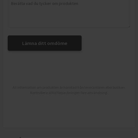
Lämna ditt omdöme
All information om produkten är hämtad från leverantören eller butiken.
Kontrollera alltid förpackningen före användning.