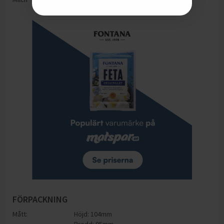
FÖRPACKNING
Mått:
Höjd: 104mm