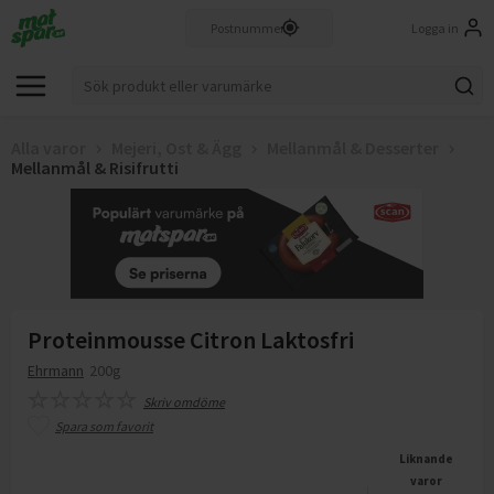
Logga in
Alla varor
Mejeri, Ost & Ägg
Mellanmål & Desserter
Mellanmål & Risifrutti
Proteinmousse Citron Laktosfri
Ehrmann
200g
Skriv omdöme
Spara som favorit
Liknande
varor