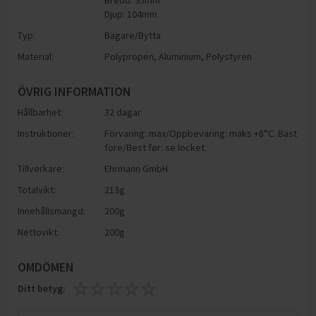
Bredd: 95mm
Djup: 104mm
Typ:
Bägare/Bytta
Material:
Polypropen
,
Aluminium
,
Polystyren
ÖVRIG INFORMATION
Hållbarhet:
32 dagar
Instruktioner:
Förvaring: max/Oppbevaring: maks +8°C. Bäst
före/Best før: se locket.
Tillverkare:
Ehrmann GmbH
Totalvikt:
213g
Innehållsmängd:
200g
Nettovikt:
200g
OMDÖMEN
Ditt betyg: