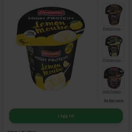
Proteinmousse Choklad Laktosfri
Proteinmousse Vanilj Laktosfri
High Protein Pudding Mörk Choklad Laktosfri
Se fler varor
Lägg till