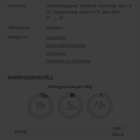
Förvaring:
Tillverkningsland: Tyskland. Förvaring: max + 8
°C. Oppbevaring: maks + 8 °C. Bäst före
2° — 8°
Tillverkning:
Tyskland
Kategorier:
Laktosfritt
Mellanmål & Risifrutti
Proteinrikt
Proteindryck & Pudding
NÄRINGSINNEHÅLL
Näringsvärde per
100
g
10
6
2.6
g
g
g
Protein
Kolhydrater
Fett
338
kJ
Energi
80
kcal