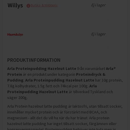
Ej i lager
Butiks- & Webbpris
Ej i lager
PRODUKTINFORMATION
Arla Proteinpudding Hazelnut Latte
från varumärket
Arla®
Protein
är en produkt under kategorin
Proteindryck &
Pudding
.
Arla Proteinpudding Hazelnut Latte
har
10g protein,
7.8g kolhydrater, 1.5g fett och 74kcal per 100g
.
Arla
Proteinpudding Hazelnut Latte
är tillverkad Tyskland och
väger 200g
.
Arla Protein hazelnut latte pudding är laktosfri, utan tillsatt socker,
innehåller mycket protein och är förstärkt med BCAA, och
magnesium - allt det du vill ha när du har tränat. Arla protein
hazelnut latte pudding har inget tillsatt socker, färgämnen eller
konserveringsmedel. Proteinpudding behöver inte kyla men är