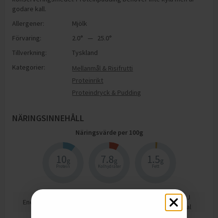
godare kall.
Allergener:
Mjölk
Förvaring:
2.0° — 25.0°
Tillverkning:
Tyskland
Kategorier:
Mellanmål & Risifrutti
Proteinrikt
Proteindryck & Pudding
NÄRINGSINNEHÅLL
Näringsvärde per
100
g
10
7.8
1.5
g
g
g
Protein
Kolhydrater
Fett
312
kJ
Energi
74
kcal