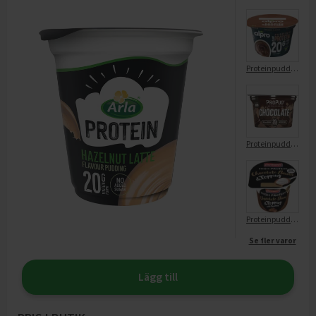
Proteinpudding Choklad Växtbaserad
Proteinpudding Choklad Laktosfri
Proteinpudding Choklad Gräddtopping
Se fler varor
Lägg till