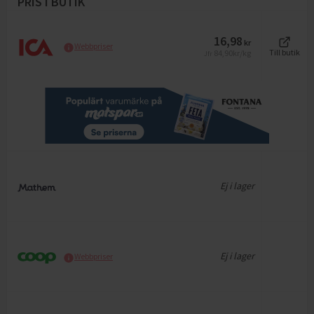
PRIS I BUTIK
16,98
kr
Webbpriser
84,90
kr/kg
Till butik
Jfr
Ej i lager
Ej i lager
Webbpriser