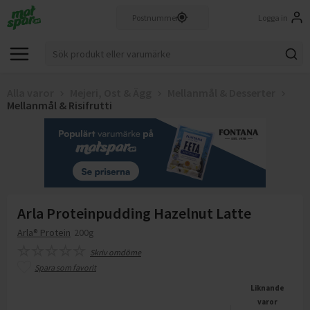
Logga in
Alla varor
Mejeri, Ost & Ägg
Mellanmål & Desserter
Mellanmål & Risifrutti
Arla Proteinpudding Hazelnut Latte
Arla® Protein
200g
Skriv omdöme
Spara som favorit
Liknande
varor