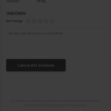
Totalvikt:
4839g
OMDÖMEN
Ditt betyg:
Lämna ditt omdöme
All information om produkten är hämtad från leverantören eller butiken.
Kontrollera alltid förpackningen före användning.