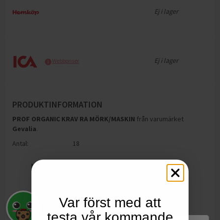
Ej i lager
Ej i lager
Webbpriser
PRODUKTINFORMATION
PROF ORGANIC KRAV RA MÖRK/MASKIN
från varumärket
Gevalia
.
Antal:
18
Var först med att
testa vår kommande