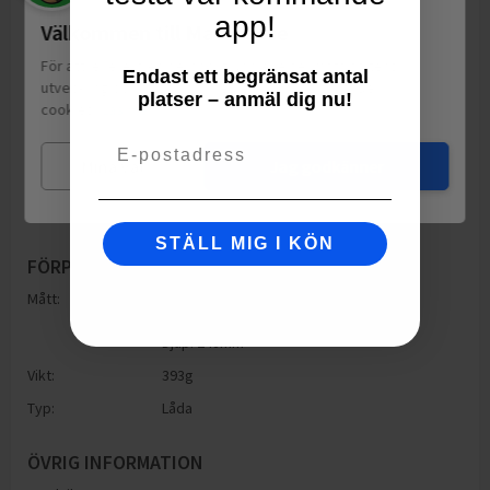
app!
Välkommen till Matspar.se
För att leverera en personlig upplevelse, mäta sajtens
Endast ett begränsat antal
utveckling och ha sociala medier-koppling använder vi
platser – anmäl dig nu!
cookies.
Läs mer
Email
Mina val
Jag godkänner
STÄLL MIG I KÖN
FÖRPACKNING
Mått:
Höjd: 248mm
Bredd: 260mm
Djup: 248mm
Vikt:
393
g
Typ:
Låda
ÖVRIG INFORMATION