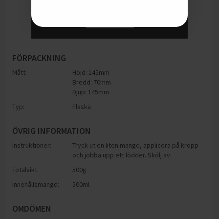
FÖRPACKNING
Mått:
Höjd: 145mm
Bredd: 70mm
Djup: 145mm
Typ:
Flaska
ÖVRIG INFORMATION
Instruktioner:
Tryck ut en liten mängd, applicera på kropp
och jobba upp ett lödder. Skölj av.
Totalvikt:
500g
Innehållsmängd:
500ml
OMDÖMEN