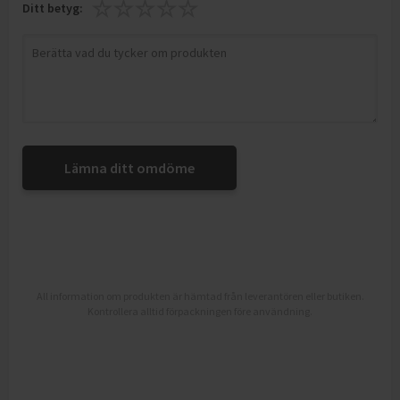
Ditt betyg:
Lämna ditt omdöme
All information om produkten är hämtad från leverantören eller butiken.
Kontrollera alltid förpackningen före användning.