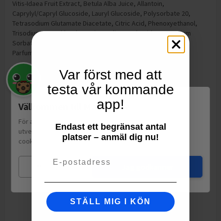
Vitis-Idaea Fruit Extract, Betula Alba Juice, Allantoin,
Caprylyl/Capryl Glucoside, Lauryl Glucoside, Polysorbate 20,
Tetrasodium Glutamate Diacetate, Citric Acid, Phenoxyethanol,
Trisodium NTA, Chlorphenesin, Sodium Hydroxide, Potassium
Sorbate, Sodium Benzoate, Benzyl Salicylate, Benzoic Acid,
Parfum, Alpha-Isomethyl Ionone.
Förvaring:
Förvaras svalt
Var först med att
Tillverkning:
Polen
testa vår kommande
app!
Välkommen till Matspar.se
För att leverera en personlig upplevelse, mäta sajtens
Endast ett begränsat antal
utveckling och ha sociala medier-koppling använder vi
platser – anmäl dig nu!
cookies.
Läs mer
Email
Mina val
Jag godkänner
STÄLL MIG I KÖN