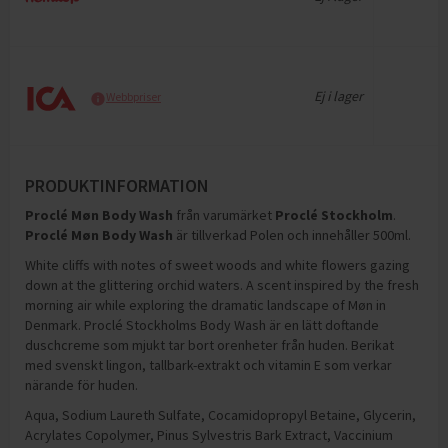
Ej i lager
Webbpriser
PRODUKTINFORMATION
Proclé Møn Body Wash
från varumärket
Proclé Stockholm
.
Proclé Møn Body Wash
är tillverkad Polen och innehåller 500ml
.
White cliffs with notes of sweet woods and white flowers gazing
down at the glittering orchid waters. A scent inspired by the fresh
morning air while exploring the dramatic landscape of Møn in
Denmark. Proclé Stockholms Body Wash är en lätt doftande
duschcreme som mjukt tar bort orenheter från huden. Berikat
med svenskt lingon, tallbark-extrakt och vitamin E som verkar
närande för huden.
Aqua, Sodium Laureth Sulfate, Cocamidopropyl Betaine, Glycerin,
Acrylates Copolymer, Pinus Sylvestris Bark Extract, Vaccinium