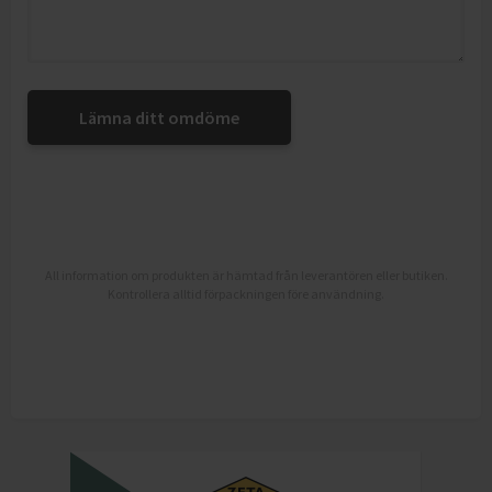
Lämna ditt omdöme
All information om produkten är hämtad från leverantören eller butiken.
Kontrollera alltid förpackningen före användning.