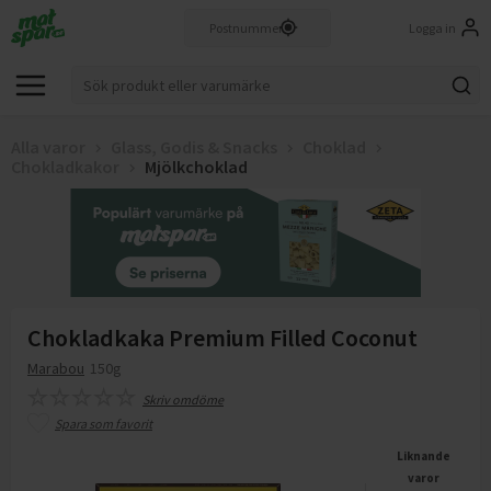
Logga in
Alla varor
Glass, Godis & Snacks
Choklad
Chokladkakor
Mjölkchoklad
Chokladkaka Premium Filled Coconut
Marabou
150g
Skriv omdöme
Spara som favorit
Liknande
varor