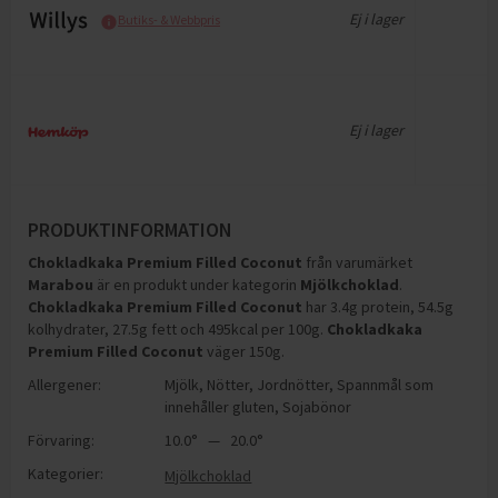
Ej i lager
Butiks- & Webbpris
Ej i lager
PRODUKTINFORMATION
Chokladkaka Premium Filled Coconut
från varumärket
Marabou
är en produkt under kategorin
Mjölkchoklad
.
Chokladkaka Premium Filled Coconut
har
3.4g protein, 54.5g
kolhydrater, 27.5g fett och 495kcal per 100g
.
Chokladkaka
Premium Filled Coconut
väger 150g
.
Allergener:
Mjölk
,
Nötter
,
Jordnötter
,
Spannmål som
innehåller gluten
,
Sojabönor
Förvaring:
10.0° — 20.0°
Kategorier:
Mjölkchoklad