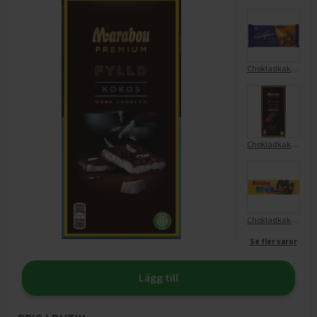
Chokladkaka Filled Orange
Chokladkaka Premium Dark 70%
Chokladkaka Oreo Big Taste Filled
Se fler varor
Lägg till