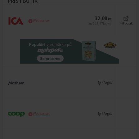
PRIS I BUTIK
32,08
kr
Webbpriser
213,87
kr/kg
Till butik
Jfr
Ej i lager
Ej i lager
Webbpriser