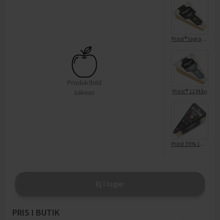
Präst® lagrad 18 mån hårdost
Produktbild
Präst® 12 Mån
saknas
Präst 35% 18 mån
Ej i lager
PRIS I BUTIK