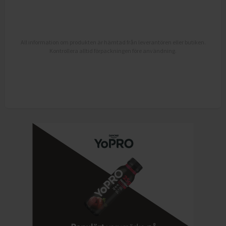
All information om produkten är hämtad från leverantören eller butiken.
Kontrollera alltid förpackningen före användning.