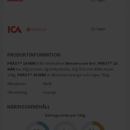
Ej i lager
Webbpriser
PRODUKTINFORMATION
PRÄST® 18 MÅN
från varumärket
Wernersson Ost
.
PRÄST® 18
MÅN
har
26g protein, 0g kolhydrater, 31g fett och 400kcal per
100g
.
PRÄST® 18 MÅN
är tillverkad Sverige och väger 750g
.
Allergener:
Mjölk
Tillverkning:
Sverige
NÄRINGSINNEHÅLL
Näringsvärde per
100
g