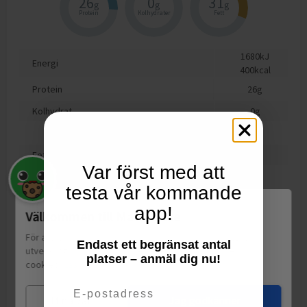
26
0
31
g
g
g
Protein
Kolhydrater
Fett
1680
kJ
Energi
400
kcal
Protein
26
g
Kolhydrat
0
g
varav sockerarter
0
g
Fett
31
g
Var först med att
varav mättat fett
20
g
testa vår kommande
Motsvarande salt
1.2
g
app!
Välkommen till Matspar.se
INGREDIENSER: Pastöriserad MJÖLK, syrningskultur, löpe, salt,
För att leverera en personlig upplevelse, mäta sajtens
Endast ett begränsat antal
kalciumklorid, konserveringsmedel: E251, E235, E202.
utveckling och ha sociala medier-koppling använder vi
platser – anmäl dig nu!
cookies.
Läs mer
Email
Mina val
Jag godkänner