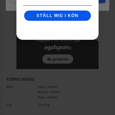
STÄLL MIG I KÖN
FÖRPACKNING
Mått:
Höjd: 185mm
Bredd: 130mm
Djup: 185mm
Typ:
Omslag