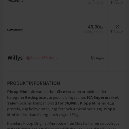
167,72
kr/kg
Till butik
Jfr
46,00
kr
291,14
kr/kg
Till butik
Jfr
Ej i lager
Butiks- & Webbpris
PRODUKTINFORMATION
Plopp Mini
från varumärket
Cloetta
är en produkt under
kategorin
Godispåsar
, är just nu billigast hos
ICA Supermarket
Salem
och
har kampanjpris
2
för
36,00
kr
.
Plopp Mini
har
4.1g
protein, 63g kolhydrater, 23g fett och 475kcal per 100g
.
Plopp
Mini
är tillverkad Sverige och väger 158g
.
Populära Plopp Original Mini i påse från Cloetta har en söt och ljuv