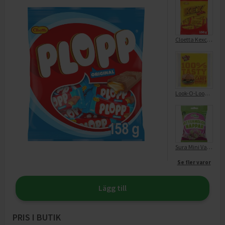
Cloetta Kexchoklad Mini Påse
Look-O-Look Mini Burgare
Sura Mini Vattenmelonnappar
Se fler varor
Lägg till
PRIS I BUTIK