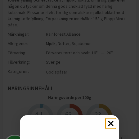
toffeefyllning och ett täcke av mjölkchoklad. Unna dig själv eller
någon du tycker om denna goda choklad fylld med härlig
kolasmak. Passar perfekt för dig som älskar mjölkchoklad med
krämig toffefyllning. Förpackningen innehåller 158 g Plopp Mini i
påse.
Märkningar:
Rainforest Alliance
Allergener:
Mjölk
,
Nötter
,
Sojabönor
Förvaring:
Förvaras torrt och svalt. 16° — 20°
Tillverkning:
Sverige
Kategorier:
Godispåsar
NÄRINGSINNEHÅLL
Näringsvärde per
100
g
4.1
63
23
g
g
g
Protein
Kolhydrater
Fett
1997
kJ