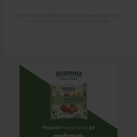
All information om produkten är hämtad från leverantören eller butiken.
Kontrollera alltid förpackningen före användning.