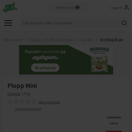
Logga in
Alla varor
Glass, Godis & Snacks
Godis
Godispåsar
Plopp Mini
Cloetta
158g
Skriv omdöme
Spara som favorit
Liknande
varor