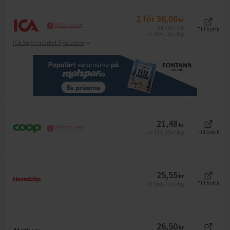
2
för
36,00
kr
Webbpriser
24,36
kr
/st
Till butik
154,18
kr/kg
Jfr
ICA Supermarket Sjöstaden
21,48
kr
Webbpriser
135,95
kr/kg
Till butik
Jfr
25,55
kr
161,71
kr/kg
Till butik
Jfr
26,50
kr