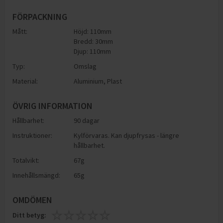
FÖRPACKNING
Mått:
Höjd: 110mm
Bredd: 30mm
Djup: 110mm
Typ:
Omslag
Material:
Aluminium
,
Plast
ÖVRIG INFORMATION
Hållbarhet:
90 dagar
Instruktioner:
Kylförvaras. Kan djupfrysas - längre
hållbarhet.
Totalvikt:
67g
Innehållsmängd:
65g
OMDÖMEN
Ditt betyg: