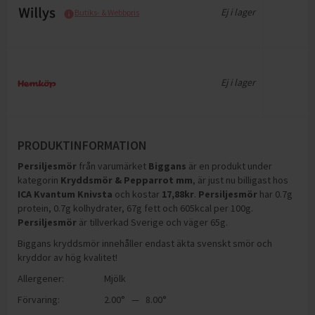
Ej i lager
Butiks- & Webbpris
Ej i lager
PRODUKTINFORMATION
Persiljesmör
från varumärket
Biggans
är en produkt under
kategorin
Kryddsmör & Pepparrot mm
, är just nu billigast hos
ICA Kvantum Knivsta
och
kostar
17,88
kr
.
Persiljesmör
har
0.7g
protein, 0.7g kolhydrater, 67g fett och 605kcal per 100g
.
Persiljesmör
är tillverkad Sverige och väger 65g
.
Biggans kryddsmör innehåller endast äkta svenskt smör och
kryddor av hög kvalitet!
Allergener:
Mjölk
Förvaring:
2.00° — 8.00°