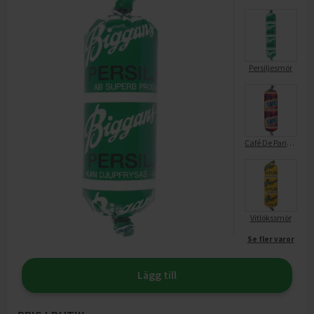
Persiljesmör
Café De Parissmör
Vitlökssmör
Se fler varor
Lägg till