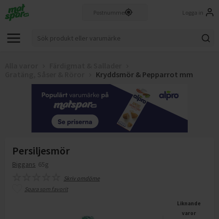
Logga in
Alla varor
Färdigmat & Sallader
Gratäng, Såser & Röror
Kryddsmör & Pepparrot mm
Persiljesmör
Biggans
65g
Skriv omdöme
Spara som favorit
Liknande
varor