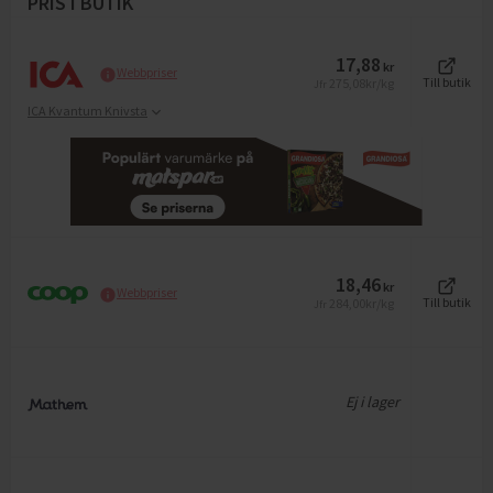
PRIS I BUTIK
17,88
kr
Webbpriser
275,08
kr/kg
Till butik
Jfr
ICA Kvantum Knivsta
18,46
kr
Webbpriser
284,00
kr/kg
Till butik
Jfr
Ej i lager