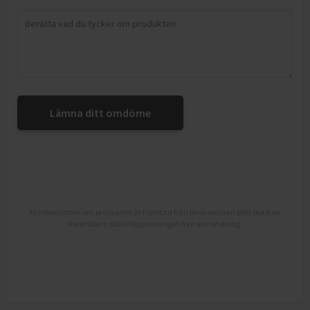
Lämna ditt omdöme
All information om produkten är hämtad från leverantören eller butiken.
Kontrollera alltid förpackningen före användning.