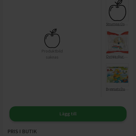
Strumpa Osby Djur Grå 22/24
Produktbild
Övriga djur Talgboll stor
saknas
Byggsats Duplo Town 10448 3-i-1 Djur På Hjul
Lägg till
PRIS I BUTIK