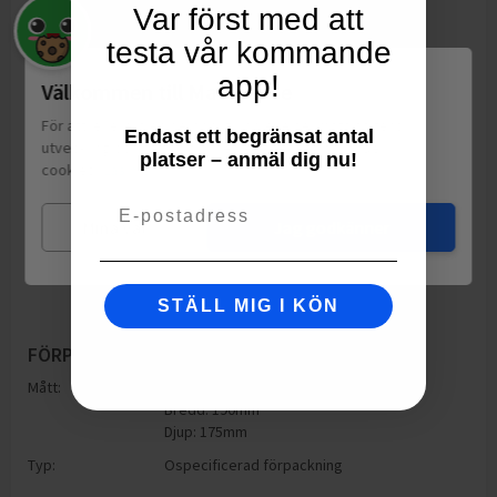
Var först med att
testa vår kommande
app!
Välkommen till Matspar.se
För att leverera en personlig upplevelse, mäta sajtens
Endast ett begränsat antal
utveckling och ha sociala medier-koppling använder vi
platser – anmäl dig nu!
cookies.
Läs mer
Email
Mina val
Jag godkänner
STÄLL MIG I KÖN
FÖRPACKNING
Mått:
Höjd: 175mm
Bredd: 190mm
Djup: 175mm
Typ:
Ospecificerad förpackning