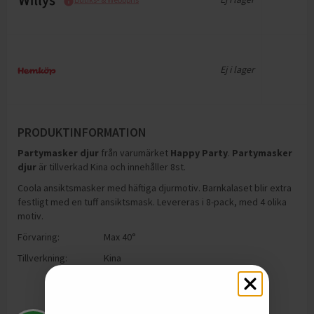
Ej i lager
PRODUKTINFORMATION
Partymasker djur
från varumärket
Happy Party
.
Partymasker
djur
är tillverkad Kina och innehåller 8st
.
Coola ansiktsmasker med häftiga djurmotiv. Barnkalaset blir extra
festligt med en tuff ansiktsmask. Levereras i 8-pack, med 4 olika
motiv.
Förvaring:
Max 40°
Tillverkning:
Kina