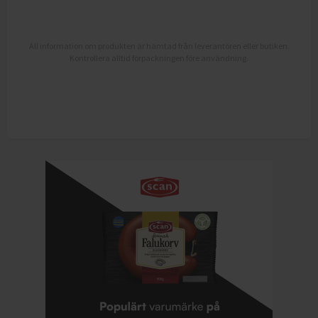
All information om produkten är hämtad från leverantören eller butiken.
Kontrollera alltid förpackningen före användning.