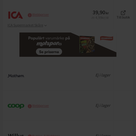
39,90
kr
Webbpriser
4,99
kr/st
Till butik
Jfr
ICA Supermarket Skåre
Ej i lager
Ej i lager
Webbpriser
Ej i lager
Butiks- & Webbpris