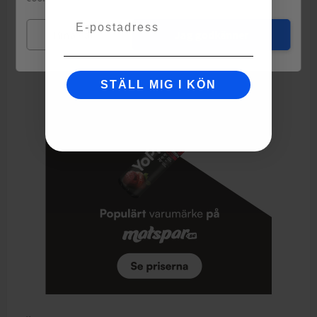
(carnaubavoks/-vax), farvestoffer/fargestoffer/färgämnen
Email
(chlorophyll-kobber-kompleks, curcumin/kurkumin,
Mina val
Jag godkänner
carmin/karmin).
STÄLL MIG I KÖN