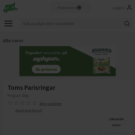
Logga in
Alla varor
Toms Parisringar
Pingvin
80g
Skriv omdöme
Spara som favorit
Liknande
varor