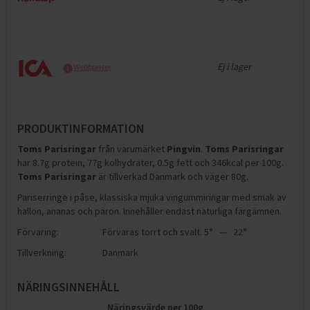
Ej i lager
Webbpriser
PRODUKTINFORMATION
Toms Parisringar
från varumärket
Pingvin
.
Toms Parisringar
har
8.7g protein, 77g kolhydrater, 0.5g fett och 346kcal per 100g
.
Toms Parisringar
är tillverkad Danmark och väger 80g
.
Pariserringe i påse, klassiska mjuka vingummiringar med smak av
hallon, ananas och päron. Innehåller endast naturliga färgämnen.
Förvaring:
Förvaras torrt och svalt. 5° — 22°
Tillverkning:
Danmark
NÄRINGSINNEHÅLL
Näringsvärde per
100
g