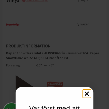
Ej i lager
PRODUKTINFORMATION
Paper Snowflake white ALP/SF04
från varumärket
ICA
.
Paper
Snowflake white ALP/SF04
innehåller 1st
.
Förvaring:
-10° — 45°
Var först med att