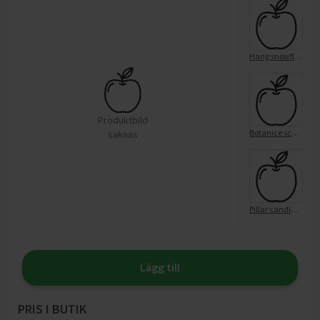
Hang snowflake white 10cm 10-p
Produktbild
Botanice scented tin white
saknas
Pillar candle 6.8x10, white
Lägg till
PRIS I BUTIK