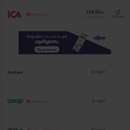
189,00
kr
Webbpriser
189,00
kr/st
Till butik
Jfr
Ej i lager
Ej i lager
Webbpriser
Ej i lager
Butiks- & Webbpris