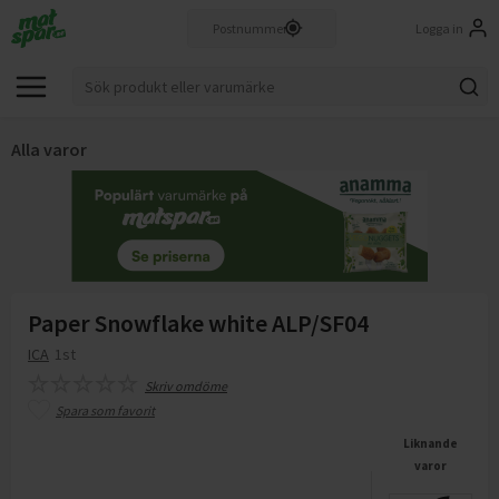
Logga in
Alla varor
Paper Snowflake white ALP/SF04
ICA
1st
Skriv omdöme
Spara som favorit
Liknande
varor