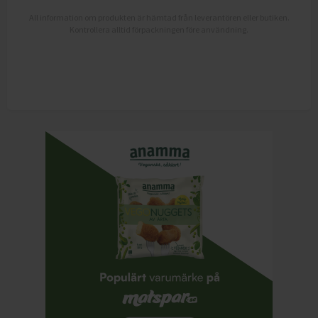
All information om produkten är hämtad från leverantören eller butiken.
Kontrollera alltid förpackningen före användning.