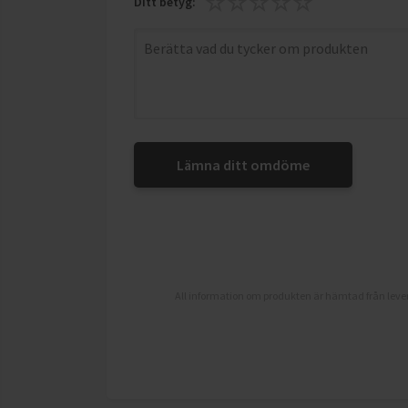
Ditt betyg:
Lämna ditt omdöme
All information om produkten är hämtad från lever