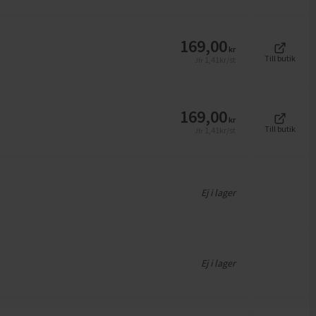
169,00
kr
Till butik
1,41
kr/st
Jfr
169,00
kr
Till butik
1,41
kr/st
Jfr
Ej i lager
Ej i lager