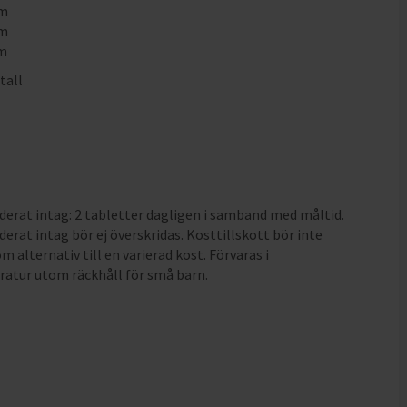
mm
mm
mm
tall
at intag: 2 tabletter dagligen i samband med måltid.
at intag bör ej överskridas. Kosttillskott bör inte
 alternativ till en varierad kost. Förvaras i
atur utom räckhåll för små barn.