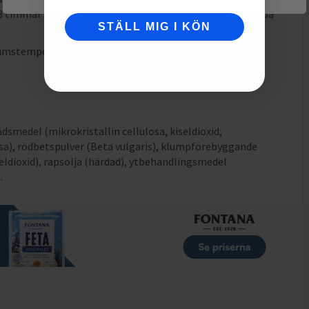
8 timmar så att kroppen kan tillgodogöra sig vitaminet på
STÄLL MIG I KÖN
rumstemperatur utom räckhåll för små barn.
smedel (mikrokristallin cellulosa, kiseldioxid,
sa), rödbetspulver (Beta vulgaris), klumpförebyggande
eldioxid), rapsolja (härdad), ytbehandlingsmedel
.