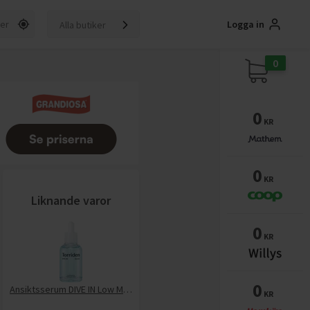
Logga in
Alla butiker
0
0
KR
0
KR
Liknande varor
0
KR
0
Ansiktsserum DIVE IN Low Molecular Hyaluronic Acid
KR