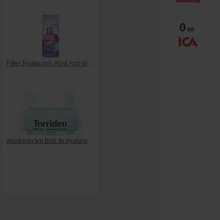
0
KR
Filler Hyaluronic Acid Anti-Wrink
Ansiktskräm DIVE IN Hyaluronic Acid Soothing Cream