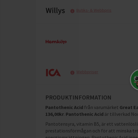
Butiks- & Webbpris
Webbpriser
PRODUKTINFORMATION
Pantothenic Acid
från varumärket
Great E
136,00
kr
.
Pantothenic Acid
är tillverkad No
Pantotensyra, vitamin B5, är ett vattenlösl
prestationsförmågan och för att minska trö
energiomsättningen. Pantothenic Acid inneh