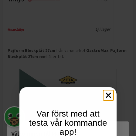
Ej i lager
Pajform Bleckplåt 27cm
från varumärket
GastroMax
.
Pajform
Bleckplåt 27cm
innehåller 1st
.
Var först med att
testa vår kommande
app!
Välkommen till Matspar.se