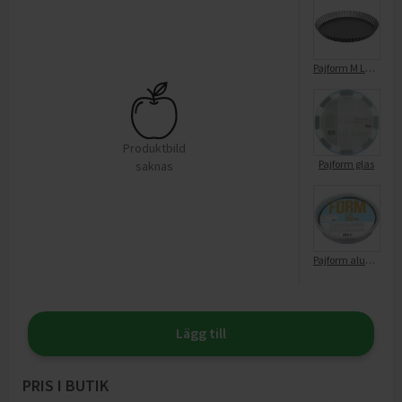
Pajform M Löstagbar Botten
Produktbild
Pajform glas
saknas
Pajform aluminium 1350ml
Lägg till
PRIS I BUTIK