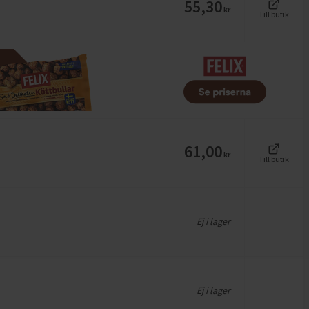
55,30
kr
Till butik
61,00
kr
Till butik
Ej i lager
Ej i lager