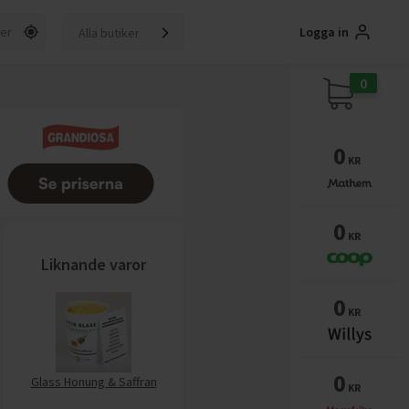
Logga in
Alla butiker
0
0
KR
0
KR
Liknande varor
0
KR
0
Glass Honung & Saffran
KR