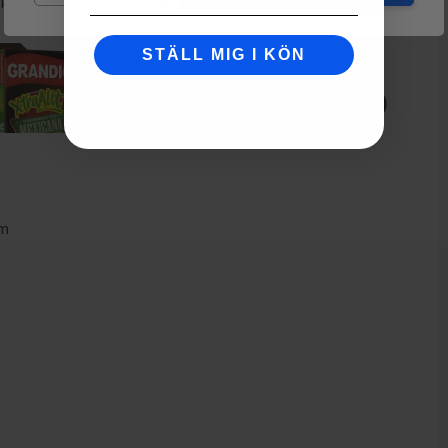
kra dina tillhörigheter
STÄLL MIG I KÖN
m
mm
m