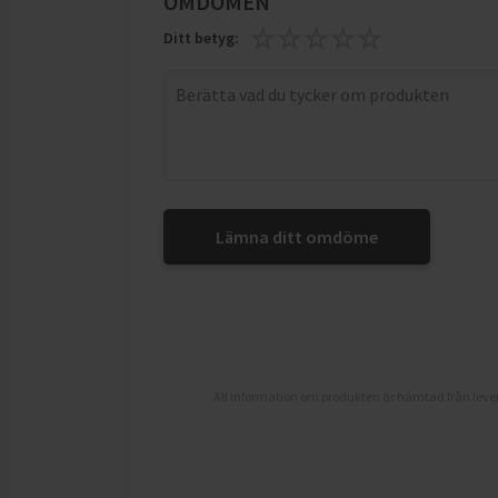
OMDÖMEN
Ditt betyg:
Lämna ditt omdöme
All information om produkten är hämtad från lever