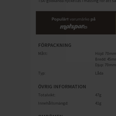
TSA-godkända nyckellås i mässing för att sä
FÖRPACKNING
Mått:
Höjd: 70m
Bredd: 45
Djup: 70m
Typ:
Låda
ÖVRIG INFORMATION
Totalvikt:
47g
Innehållsmängd:
41g