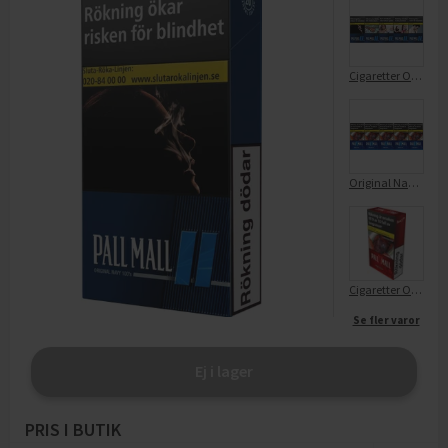
Cigaretter Original Navy 100'S Limpa
Original Navy 100´s
Cigaretter Original Red 100'S
Se fler varor
Ej i lager
PRIS I BUTIK