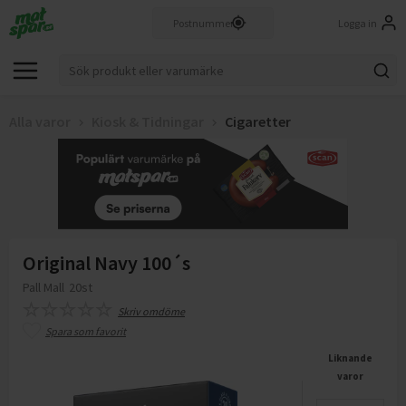
Logga in
Alla varor
Kiosk & Tidningar
Cigaretter
Original Navy 100´s
Pall Mall
20st
Skriv omdöme
Spara som favorit
Liknande
varor