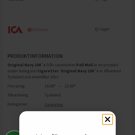
Ej i lager
Webbpriser
PRODUKTINFORMATION
Original Navy 100´s
från varumärket
Pall Mall
är en produkt
under kategorin
Cigaretter
.
Original Navy 100´s
är tillverkad
Tyskland och innehåller 20st
.
Förvaring:
16.00° — 22.00°
Tillverkning:
Tyskland
Kategorier:
Cigaretter