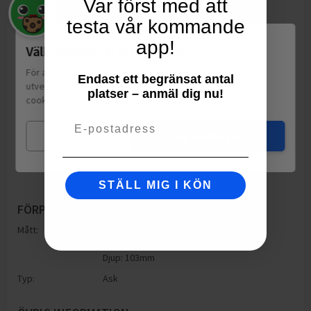
Var först med att
testa vår kommande
app!
Välkommen till Matspar.se
För att leverera en personlig upplevelse, mäta sajtens
Endast ett begränsat antal
utveckling och ha sociala medier-koppling använder vi
platser – anmäl dig nu!
cookies.
Läs mer
Email
Mina val
Jag godkänner
STÄLL MIG I KÖN
FÖRPACKNING
Mått:
Höjd: 103mm
Bredd: 56mm
Djup: 103mm
Typ:
Ask