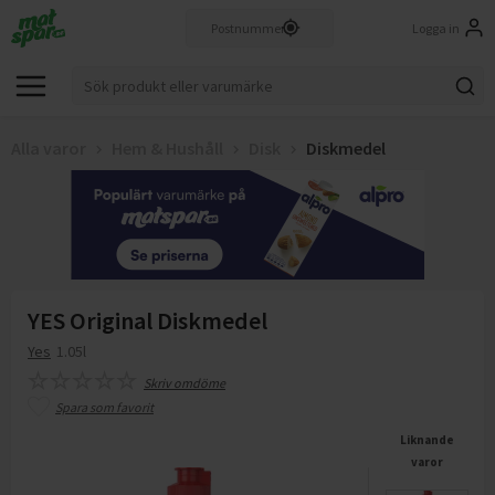
Logga in
Alla varor
Hem & Hushåll
Disk
Diskmedel
YES Original Diskmedel
Yes
1.05l
Skriv omdöme
Spara som favorit
Liknande
varor