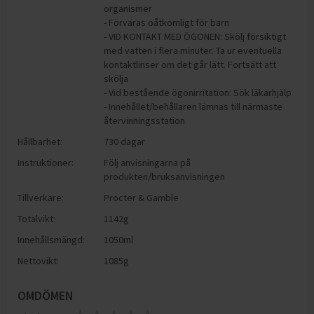
organismer
- Förvaras oåtkomligt för barn
- VID KONTAKT MED ÖGONEN: Skölj försiktigt
med vatten i flera minuter. Ta ur eventuella
kontaktlinser om det går lätt. Fortsätt att
skölja
- Vid bestående ögonirritation: Sök läkarhjälp
- Innehållet/behållaren lämnas till närmaste
återvinningsstation
Hållbarhet:
730 dagar
Instruktioner:
Följ anvisningarna på
produkten/bruksanvisningen
Tillverkare:
Procter & Gamble
Totalvikt:
1142g
Innehållsmängd:
1050ml
Nettovikt:
1085g
OMDÖMEN