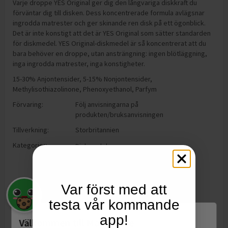
Varje droppe YES Original ger dig den långvariga diskkraft du
förväntar dig till disken. Dess koncentrerade formula avlägsnar
ingrodda matrester och ger skinande ren disk på ett ögonblick.
Det är inte konstigt att det är YES Original som sätter standarden
för diskmedel. YES Original-diskmedel är så koncentrerat att du
bara behöver en droppe, utan ansträngning: ingen blötläggning,
inga ingrodda matrester, inga konstigheter.
15-30% Anjontensider, 5-15% Nonjontensider,
Methylisothiazolinone, Phenoxyethanol, Parfym
Förvaring:
Följ anvisningarna på
produkten/bruksanvisningen
Tillverkning:
Storbritannien
Kategorier:
Diskmedel
Var först med att
testa vår kommande
app!
Välkommen till Matspar.se