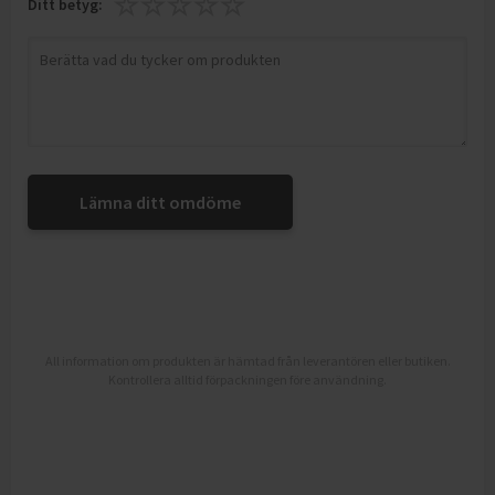
Ditt betyg:
Lämna ditt omdöme
All information om produkten är hämtad från leverantören eller butiken.
Kontrollera alltid förpackningen före användning.