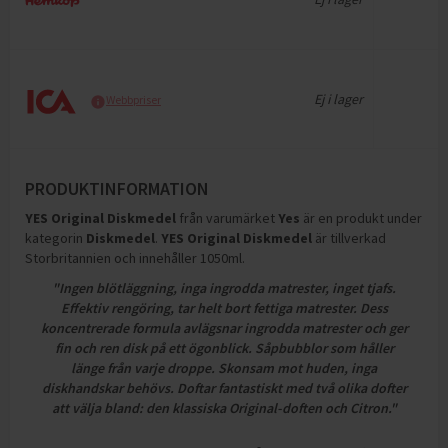
Ej i lager
Webbpriser
PRODUKTINFORMATION
YES Original Diskmedel
från varumärket
Yes
är en produkt under
kategorin
Diskmedel
.
YES Original Diskmedel
är tillverkad
Storbritannien och innehåller 1050ml
.
"Ingen blötläggning, inga ingrodda matrester, inget tjafs.
Effektiv rengöring, tar helt bort fettiga matrester. Dess
koncentrerade formula avlägsnar ingrodda matrester och ger
fin och ren disk på ett ögonblick. Såpbubblor som håller
länge från varje droppe. Skonsam mot huden, inga
diskhandskar behövs. Doftar fantastiskt med två olika dofter
att välja bland: den klassiska Original-doften och Citron."