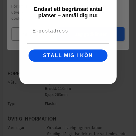
För att leverera en personlig upplevelse, mäta sajtens
Endast ett begränsat antal
utveckling och ha sociala medier-koppling använder vi
platser – anmäl dig nu!
cookies.
Läs mer
Email
Mina val
Jag godkänner
STÄLL MIG I KÖN
FÖRPACKNING
Mått:
Höjd: 263mm
Bredd: 110mm
Djup: 263mm
Typ:
Flaska
ÖVRIG INFORMATION
Varningar:
- Orsakar allvarlig ögonirritation
- Skadliga långtidseffekter för vattenlevande