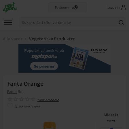
Logga in
Alla varor
Vegetariska Produkter
Fanta Orange
Fanta
5dl
Skriv omdöme
Spara som favorit
Liknande
varor