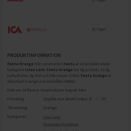
Ej i lager
Webbpriser
PRODUKTINFORMATION
Fanta Orange
från varumärket
Fanta
är en produkt under
kategorin
Liten Läsk
.
Fanta Orange
har
0g protein, 12.3g
kolhydrater, 0g fett och 50kcal per 100ml
.
Fanta Orange
är
tillverkad Sverige och innehåller 500ml
.
Kolli om 24 flaskor. Antal kolli per helpall: 54st
Förvaring:
Skydda mot direkt solljus 4° — 25°
Tillverkning:
Sverige
Kategorier:
Liten Läsk
Veganska Produkter