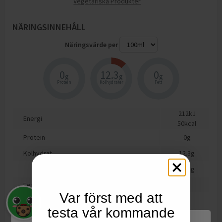
Vegetariska Produkter
NÄRINGSINNEHÅLL
Näringsvärde per
0
12.3
0
g
g
g
Protein
Kolhydrater
Fett
212
kJ
Energi
50
kcal
Protein
0
g
Kolhydrat
12.3
g
varav sockerarter
12.3
g
Fett
0
g
Var först med att
varav mättat fett
0
g
testa vår kommande
Motsvarande salt
0
g