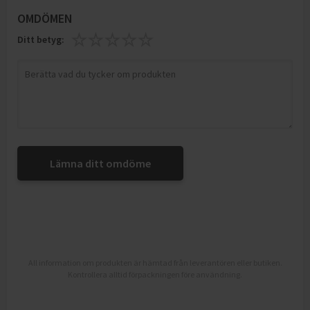
OMDÖMEN
Ditt betyg:
Lämna ditt omdöme
All information om produkten är hämtad från leverantören eller butiken.
Kontrollera alltid förpackningen före användning.