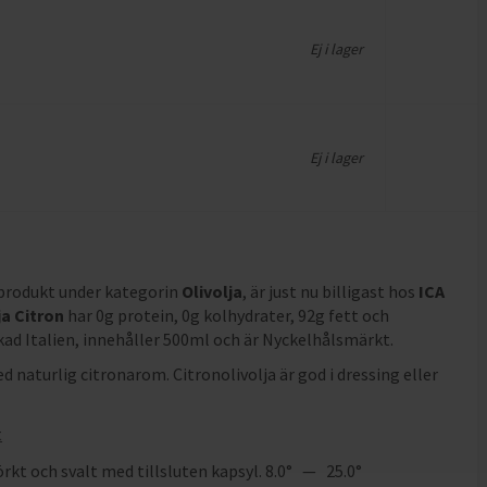
Ej i lager
Ej i lager
 produkt under kategorin
Olivolja
, är just nu billigast hos
ICA
ja Citron
har
0g protein, 0g kolhydrater, 92g fett och
rkad Italien, innehåller 500ml och är Nyckelhålsmärkt
.
ed naturlig citronarom. Citronolivolja är god i dressing eller
t
rkt och svalt med tillsluten kapsyl. 8.0° — 25.0°