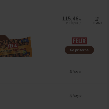
115,46
kr
Till butik
230,92
kr/l
Jfr
Ej i lager
Ej i lager