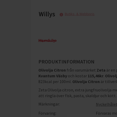
Butiks- & Webbpris
PRODUKTINFORMATION
Olivolja Citron
från varumärket
Zeta
är en
Kvantum Väsby
och
kostar
115,46
kr
.
Olivol
823kcal per 100ml
.
Olivolja Citron
är tillve
Zeta Olivolja citron, extra jungfruolivolja m
att ringla över fisk, pasta, skaldjur och kött.
Märkningar:
Nyckelhåle
Förvaring:
Förvaras mö