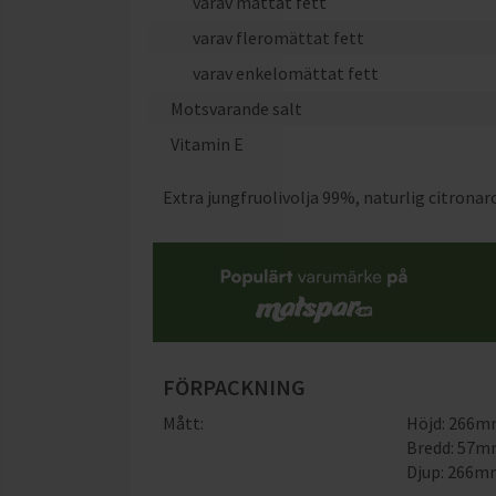
varav mättat fett
varav fleromättat fett
varav enkelomättat fett
Motsvarande salt
Vitamin E
Extra jungfruolivolja 99%, naturlig citrona
FÖRPACKNING
Mått:
Höjd: 266
Bredd: 57
Djup: 266