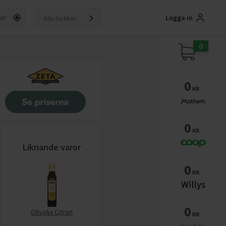
Logga in
Alla butiker
0
0
KR
0
KR
Liknande varor
0
KR
0
Olivolja Citron
KR