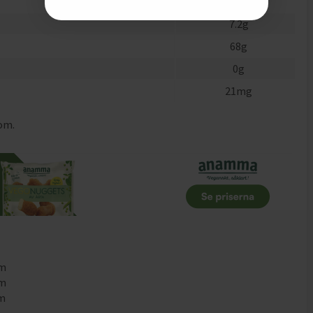
13
g
7.2
g
68
g
0
g
21
mg
rom.
mm
mm
mm