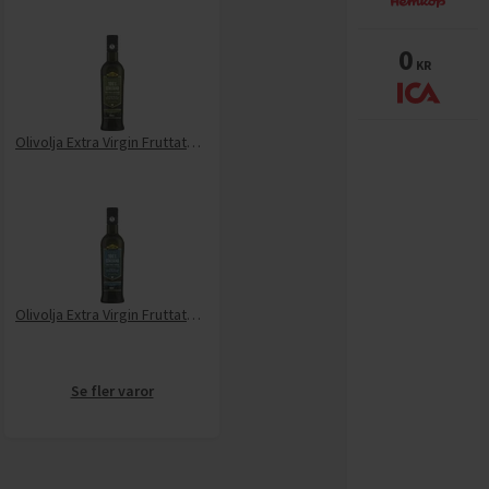
0
KR
Olivolja Extra Virgin Fruttato Intenso
Olivolja Extra Virgin Fruttato Medio
Se fler varor