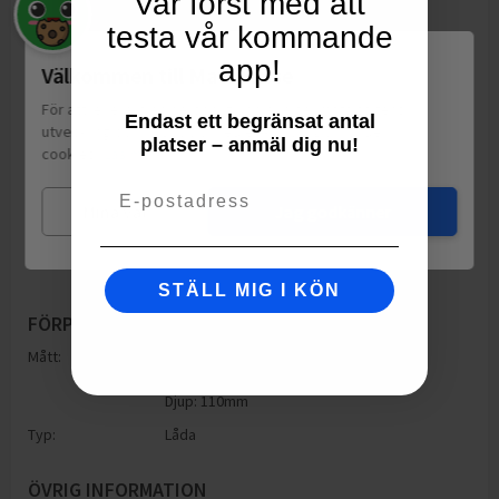
Var först med att
testa vår kommande
app!
Välkommen till Matspar.se
För att leverera en personlig upplevelse, mäta sajtens
Endast ett begränsat antal
utveckling och ha sociala medier-koppling använder vi
platser – anmäl dig nu!
cookies.
Läs mer
Email
Mina val
Jag godkänner
STÄLL MIG I KÖN
FÖRPACKNING
Mått:
Höjd: 110mm
Bredd: 210mm
Djup: 110mm
Typ:
Låda
ÖVRIG INFORMATION