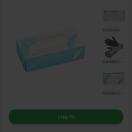
Engångshandskar Nitril 100pack
Handskar Comfort Strl 8 Grå/Svart
Handskar Soft PE L 200st
Lägg till