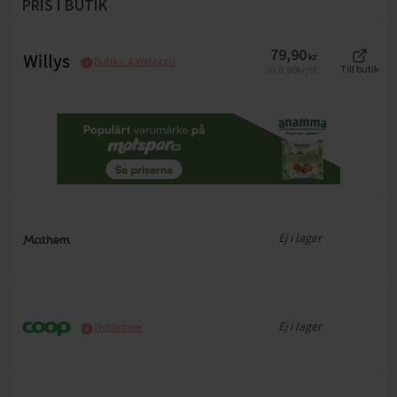
PRIS I BUTIK
79,90
kr
Butiks- & Webbpris
0,80
kr/st
Till butik
Jfr
Ej i lager
Ej i lager
Webbpriser