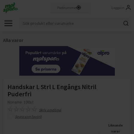
Logga in
Alla varor
Handskar L Strl L Engångs Nitril
Puderfri
Noname
100st
Skriv omdöme
Spara som favorit
Liknande
varor