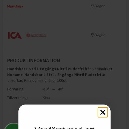
Ej i lager
Ej i lager
Webbpriser
PRODUKTINFORMATION
Handskar L Strl L Engångs Nitril Puderfri
från varumärket
Noname
.
Handskar L Strl L Engångs Nitril Puderfri
är
tillverkad Kina och innehåller 100st
.
Förvaring:
-18° — 40°
Tillverkning:
Kina