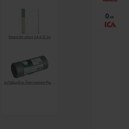
0
KR
Register plast A4 A-Ö 1p
Avfallspåse Återvunnen Plast 30l