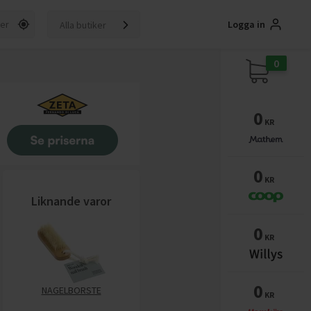
Logga in
Alla butiker
0
0
KR
0
KR
Liknande varor
0
KR
0
NAGELBORSTE
KR