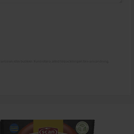
antören eller butiken. Kontrollera alltid förpackningen före användning.