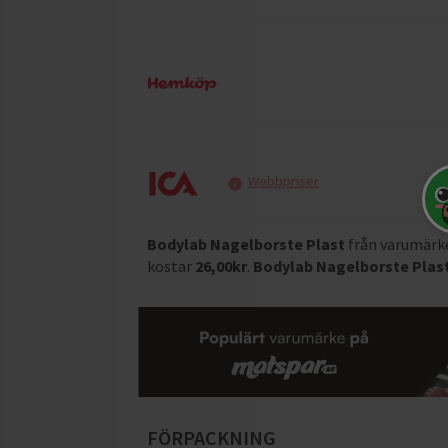
Webbpriser
Bodylab Nagelborste Plast
från varumärk
kostar
26,00
kr
.
Bodylab Nagelborste Plas
FÖRPACKNING