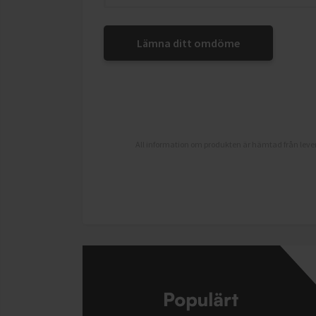
Lämna ditt omdöme
All information om produkten är hämtad från lever