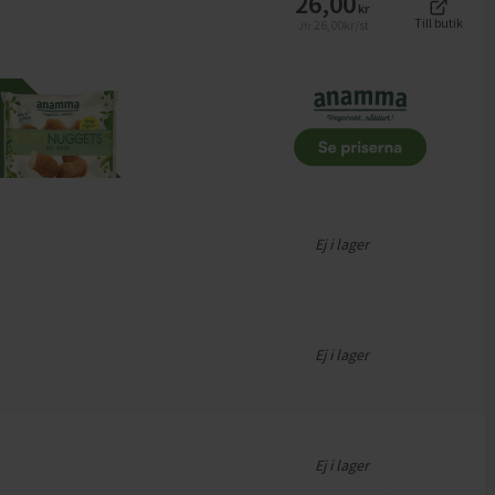
26,00
kr
Till butik
26,00
kr/st
Jfr
Ej i lager
Ej i lager
Ej i lager