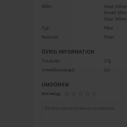
Mått:
Höjd: 165
Bredd: 10
Djup: 165
Typ:
Påse
Material:
Plast
ÖVRIG INFORMATION
Totalvikt:
17g
Innehållsmängd:
1st
OMDÖMEN
Ditt betyg: