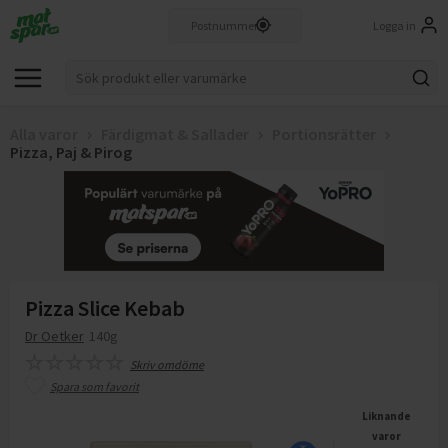
Logga in
Alla varor
Färdigmat & Sallader
Portionsrätter
Pizza, Paj & Pirog
Pizza Slice Kebab
Dr Oetker
140g
Skriv omdöme
Spara som favorit
Liknande
varor