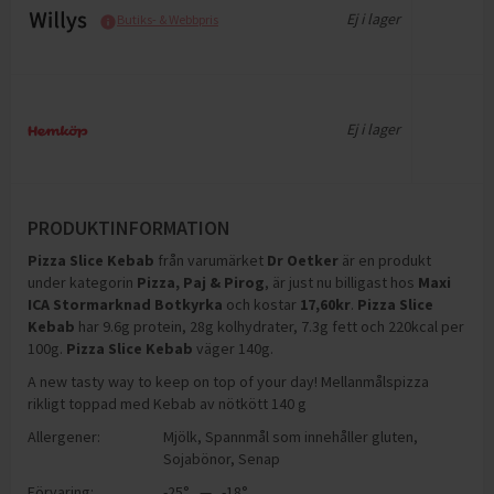
Ej i lager
Butiks- & Webbpris
Ej i lager
PRODUKTINFORMATION
Pizza Slice Kebab
från varumärket
Dr Oetker
är en produkt
under kategorin
Pizza, Paj & Pirog
, är just nu billigast hos
Maxi
ICA Stormarknad Botkyrka
och
kostar
17,60
kr
.
Pizza Slice
Kebab
har
9.6g protein, 28g kolhydrater, 7.3g fett och 220kcal per
100g
.
Pizza Slice Kebab
väger 140g
.
A new tasty way to keep on top of your day! Mellanmålspizza
rikligt toppad med Kebab av nötkött 140 g
Allergener:
Mjölk
,
Spannmål som innehåller gluten
,
Sojabönor
,
Senap
Förvaring:
-25° — -18°