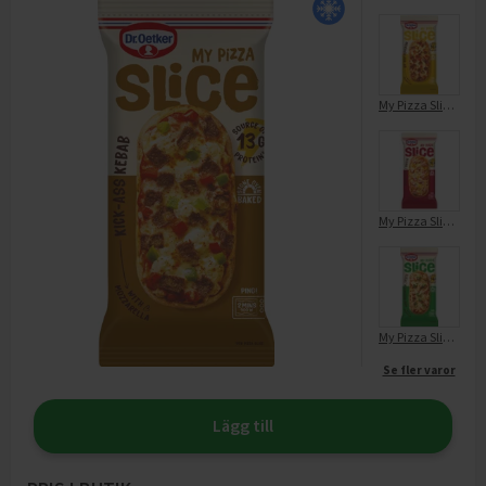
My Pizza Slice Beef Pepperoni
My Pizza Slice Ham & Cheese
My Pizza Slice Mozzarella Pesto
Se fler varor
Lägg till