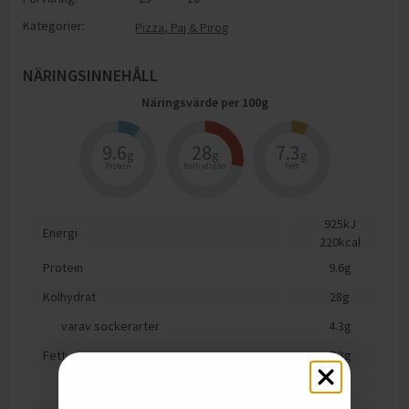
Kategorier:
Pizza, Paj & Pirog
NÄRINGSINNEHÅLL
Näringsvärde per
100
g
9.6
28
7.3
g
g
g
Protein
Kolhydrater
Fett
925
kJ
Energi
220
kcal
Protein
9.6
g
Kolhydrat
28
g
varav sockerarter
4.3
g
Fett
7.3
g
varav mättat fett
3.3
g