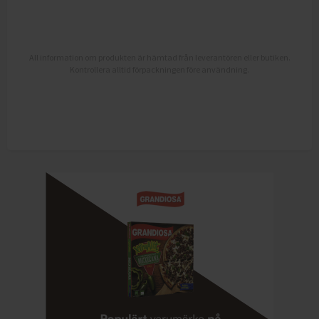
All information om produkten är hämtad från leverantören eller butiken.
Kontrollera alltid förpackningen före användning.