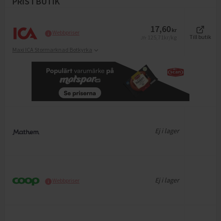
PRIS I BUTIK
17,60
kr
Webbpriser
125,71
kr/kg
Till butik
Jfr
Maxi ICA Stormarknad Botkyrka
Ej i lager
Ej i lager
Webbpriser