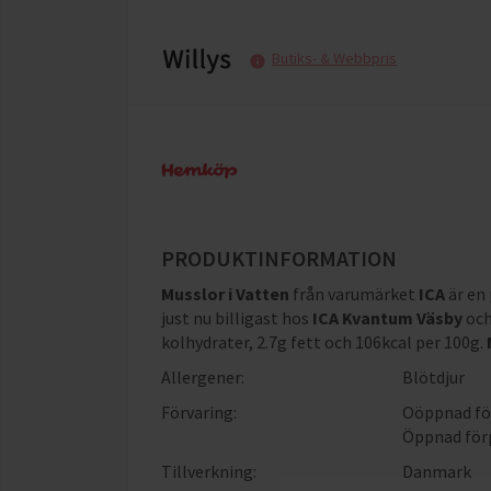
Butiks- & Webbpris
PRODUKTINFORMATION
Musslor i Vatten
från varumärket
ICA
är en
just nu billigast hos
ICA Kvantum Väsby
oc
kolhydrater, 2.7g fett och 106kcal per 100g
.
Allergener:
Blötdjur
Förvaring:
Oöppnad för
Öppnad förp
Tillverkning:
Danmark