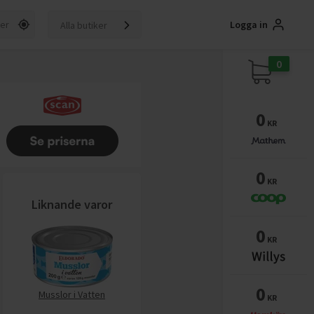
Logga in
Alla butiker
0
0
KR
0
KR
Liknande varor
0
KR
0
Musslor i Vatten
KR