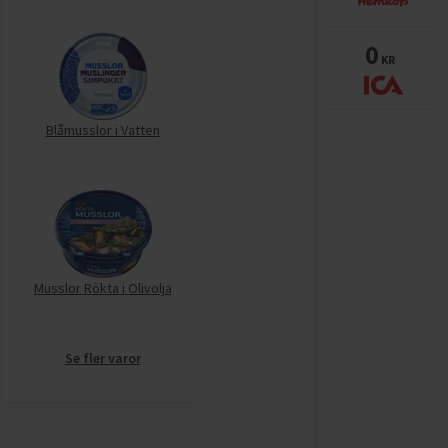
0
KR
Blåmusslor i Vatten
Musslor Rökta i Olivolja
Se fler varor