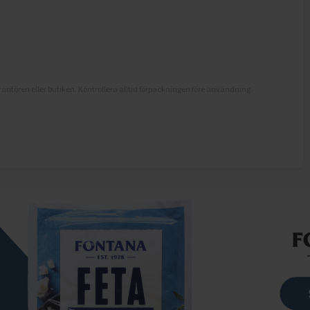
antören eller butiken. Kontrollera alltid förpackningen före användning.