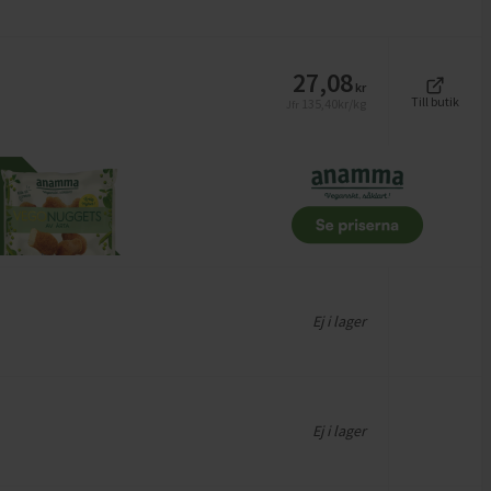
27,08
kr
Till butik
135,40
kr/kg
Jfr
Ej i lager
Ej i lager