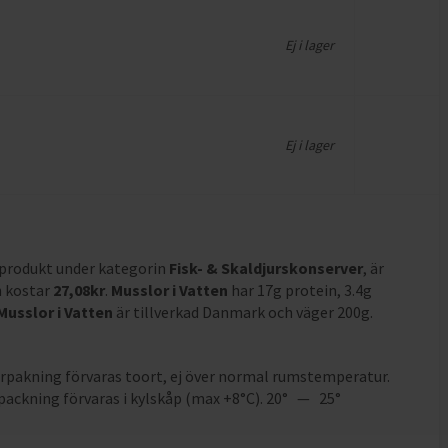
Ej i lager
Ej i lager
 produkt under kategorin
Fisk- & Skaldjurskonserver
, är
h
kostar
27,08
kr
.
Musslor i Vatten
har
17g protein, 3.4g
Musslor i Vatten
är tillverkad Danmark och väger 200g
.
pakning förvaras toort, ej över normal rumstemperatur.
ackning förvaras i kylskåp (max +8°C). 20° — 25°