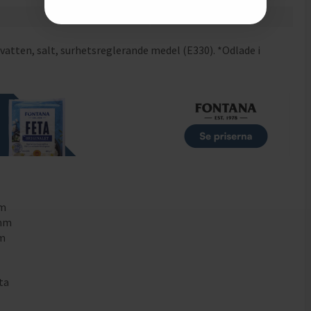
1.5
g
vatten, salt, surhetsreglerande medel (E330). *Odlade i
mm
1mm
mm
ta
n