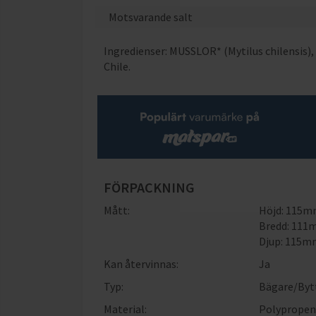
Motsvarande salt
Ingredienser: MUSSLOR* (Mytilus chilensis), 
Chile.
FÖRPACKNING
Mått:
Höjd: 115
Bredd: 11
Djup: 115
Kan återvinnas:
Ja
Typ:
Bägare/Byt
Material:
Polyprope