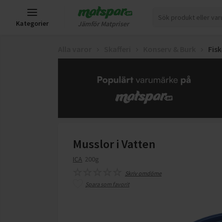
Kategorier
Jämför Matpriser
Alla varor
Skafferi
Konserv & Burk
Fis
Musslor i Vatten
ICA
200g
Skriv omdöme
Spara som favorit