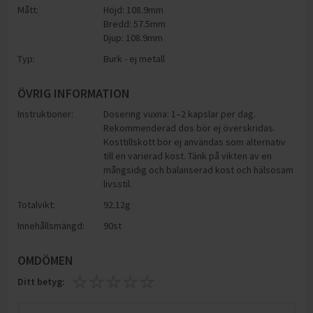
Mått:
Höjd: 108.9mm
Bredd: 57.5mm
Djup: 108.9mm
Typ:
Burk - ej metall
ÖVRIG INFORMATION
Instruktioner:
Dosering vuxna: 1–2 kapslar per dag.
Rekommenderad dos bör ej överskridas.
Kosttillskott bör ej användas som alternativ
till en varierad kost. Tänk på vikten av en
mångsidig och balanserad kost och hälsosam
livsstil.
Totalvikt:
92.12g
Innehållsmängd:
90st
OMDÖMEN
Ditt betyg: