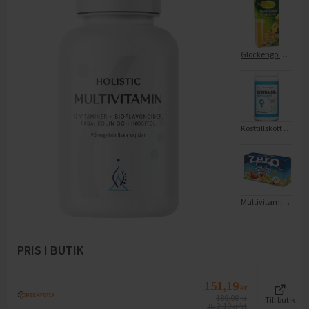
Glockengold Multivitamin Dryck
Kosttillskott Multivitamin Kvinna 60+ 100-p
Multivitamin Zero Stilldrink 10x20cl
PRIS I BUTIK
151,19
kr
189,00
kr
Till butik
2,10
kr/st
Jfr