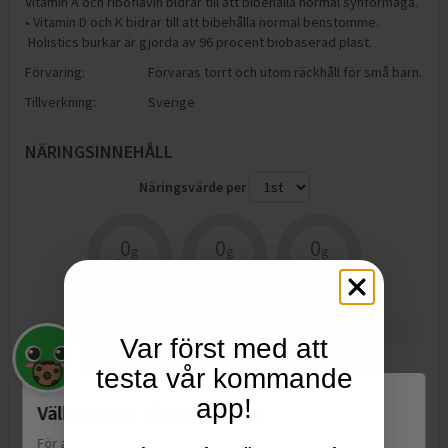
Vitamin A och riboflavin bidrar till att bibehålla normal synförmåga.
• Vitamin D och K bidrar till att bibehålla normal benstomme.
Holistics burkar är gjorda av 96 procent biobaserad plast.
Förvaring:
Förvaras torrt och utom räckhåll för små barn.
Tillverkning:
Sverige
NÄRINGSINNEHÅLL
Näringsvärde per
0
0
0
g
g
g
Protein
Kolhydrater
Fett
Vitamin A
1500
mcg
Var först med att
Riboflavin
10
mg
testa vår kommande
Niacin
71
mg
app!
Välkommen till Matspar.se
Pantotensyra
33
mg
För att leverera en personlig upplevelse, mäta sajtens