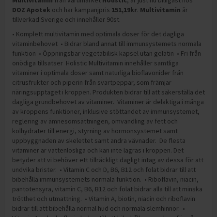
Multivitamin
från varumärket
Holistic
, är just nu billigast hos
DOZ Apotek
och
har kampanjpris
151,19
kr
.
Multivitamin
är
tillverkad Sverige och innehåller 90st
.
• Komplett multivitamin med optimala doser för det dagliga
vitaminbehovet • Bidrar bland annat till immunsystemets normala
funktion • Öppningsbar vegetabilisk kapsel utan gelatin • Fri från
onödiga tillsatser Holistic Multivitamin innehåller samtliga
vitaminer i optimala doser samt naturliga bioflavonider från
citrusfrukter och piperin från svartpeppar, som främjar
näringsupptaget i kroppen. Produkten bidrar till att säkerställa det
dagliga grundbehovet av vitaminer. Vitaminer är delaktiga i många
av kroppens funktioner, inklusive stöttandet av immunsystemet,
reglering av ämnesomsättningen, omvandling av fett och
kolhydrater till energi, styrning av hormonsystemet samt
uppbyggnaden av skelettet samt andra vävnader. De flesta
vitaminer är vattenlösliga och kan inte lagras i kroppen. Det
betyder att vi behöver ett tillräckligt dagligt intag av dessa för att
undvika brister. • Vitamin C och D, B6, B12 och folat bidrar till att
bibehålla immunsystemets normala funktion. • Riboflavin, niacin,
pantotensyra, vitamin C, B6, B12 och folat bidrar alla till att minska
trötthet och utmattning. • Vitamin A, biotin, niacin och riboflavin
bidrar till att bibehålla normal hud och normala slemhinnor. •