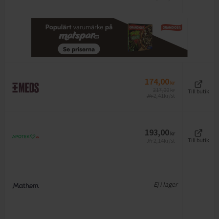
174,00
kr
217,00
kr
Till butik
2,41
kr/st
Jfr
193,00
kr
2,14
kr/st
Till butik
Jfr
Ej i lager