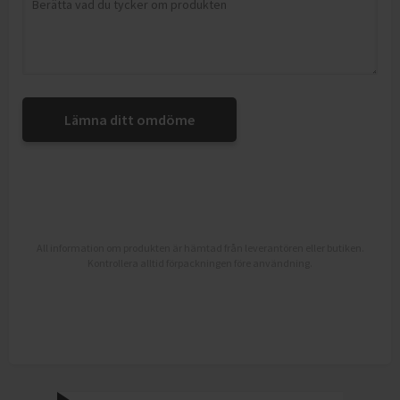
Lämna ditt omdöme
All information om produkten är hämtad från leverantören eller butiken.
Kontrollera alltid förpackningen före användning.