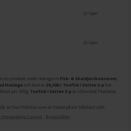
Ej i lager
Ej i lager
är en produkt under kategorin
Fisk- & Skaldjurskonserver
,
ad Haninge
och
kostar
39,30
kr
.
Tonfisk i Vatten 3-p
har
10kcal per 100g
.
Tonfisk i Vatten 3-p
är tillverkad Thailand,
år av fina filébitar som är fiskad på ett hållbart sätt.
 Stewardship Council
,
Nyckelhålet