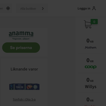
Logga in
Alla butiker
0
0
KR
0
KR
Liknande varor
0
KR
0
Tonfisk i Olja 3-p
KR