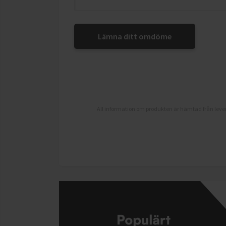
Lämna ditt omdöme
All information om produkten är hämtad från lever