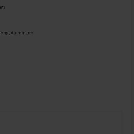
m
5mm
m
tong
,
Aluminium