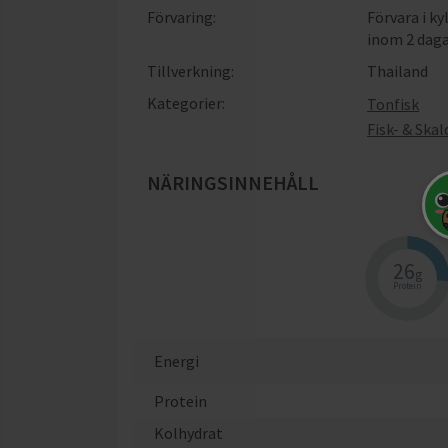
Förvaring:
Förvara i k
inom 2 dag
Tillverkning:
Thailand
Kategorier:
Tonfisk
Fisk- & Ska
NÄRINGSINNEHÅLL
När
26
g
Protein
Energi
Protein
Kolhydrat