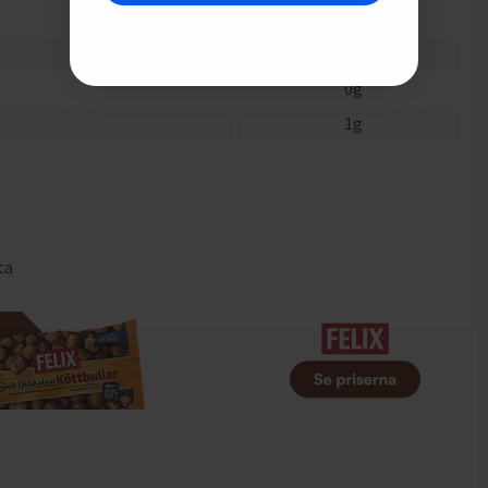
0
g
0.2
g
0
g
1
g
ta