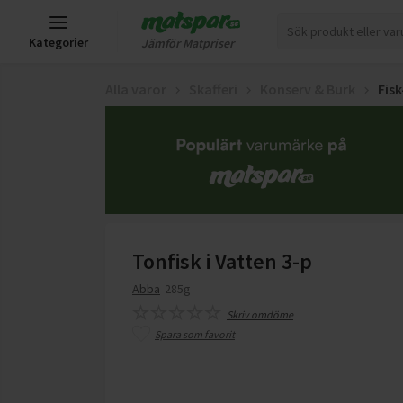
Kategorier
Jämför Matpriser
Alla varor
Skafferi
Konserv & Burk
Fis
Tonfisk i Vatten 3-p
Abba
285g
Skriv omdöme
Spara som favorit