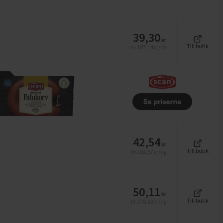
39,30
kr
Till butik
187,14
kr/kg
Jfr
42,54
kr
Till butik
202,57
kr/kg
Jfr
50,11
kr
Till butik
238,62
kr/kg
Jfr