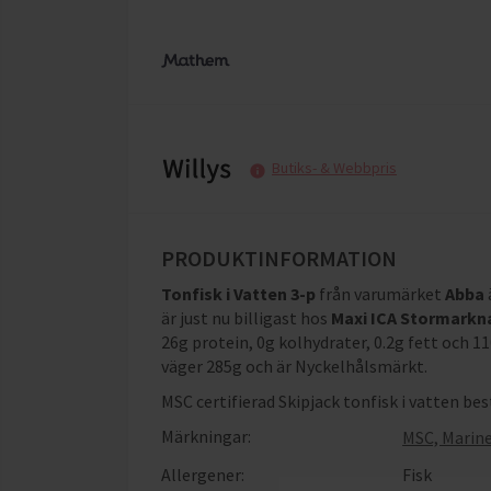
Butiks- & Webbpris
PRODUKTINFORMATION
Tonfisk i Vatten 3-p
från varumärket
Abba
är just nu billigast hos
Maxi ICA Stormarkn
26g protein, 0g kolhydrater, 0.2g fett och 1
väger 285g och är Nyckelhålsmärkt
.
MSC certifierad Skipjack tonfisk i vatten best
Märkningar:
MSC, Marine
Allergener:
Fisk