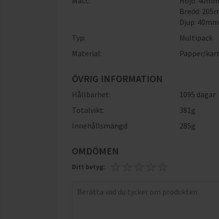
Mått:
Höjd: 40m
Bredd: 20
Djup: 40m
Typ:
Multipack
Material:
Papper/kar
ÖVRIG INFORMATION
Hållbarhet:
1095 dagar
Totalvikt:
381g
Innehållsmängd:
285g
OMDÖMEN
Ditt betyg: